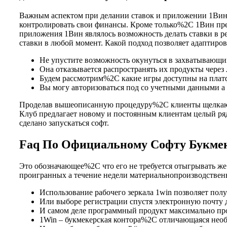
Важным аспектом при делании ставок и приложении 1Вин я
контролировать свои финансы. Кроме только%2C 1Вин пре
приложения 1Вин являлось возможность делать ставки в р
ставки в любой момент. Какой подход позволяет адаптиров
Не упустите возможность окунуться в захватывающи
Она отказывается распространять их продукты через
Будем рассмотрим%2C какие игры доступны на платф
Вы могу авторизоваться под со учетными данными а д
Проделав вышеописанную процедуру%2C клиенты щелкают 
Клуб предлагает новому и постоянным клиентам целый ряд
сделано запускаться софт.
Faq По Официальному Софту Букме
Это обозначающее%2C что его не требуется отыгрывать же
проигранных а течение недели материальнопроизводственн
Использование рабочего зеркала 1win позволяет полу
Или выборе регистрации спустя электронную почту д
И самом деле программный продукт максимально про
1Win – букмекерская контора%2C отличающаяся нео