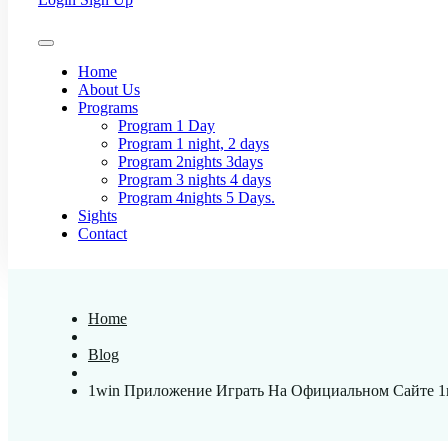
Home
About Us
Programs
Program 1 Day
Program 1 night, 2 days
Program 2nights 3days
Program 3 nights 4 days
Program 4nights 5 Days.
Sights
Contact
Home
Blog
1win Приложение Играть На Официальном Сайте 1