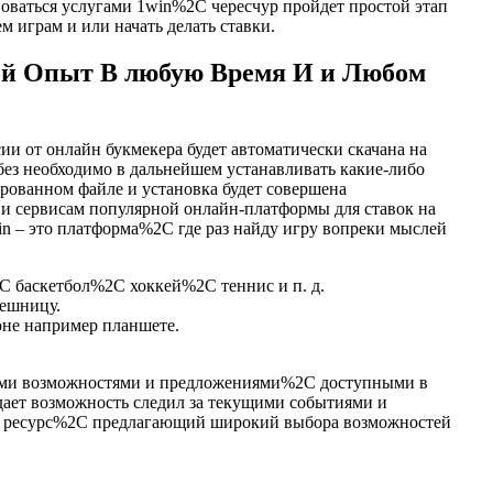
оваться услугами 1win%2C чересчур пройдет простой этап
 играм и или начать делать ставки.
ой Опыт В любую Время И и Любом
ии от онлайн букмекера будет автоматически скачана на
ез необходимо в дальнейшем устанавливать какие-либо
рованном файле и установка будет совершена
 и сервисам популярной онлайн-платформы для ставок на
n – это платформа%2C где раз найду игру вопреки мыслей
C баскетбол%2C хоккей%2C теннис и п. д.
лешницу.
оне например планшете.
чными возможностями и предложениями%2C доступными в
ает возможность следил за текущими событиями и
ый ресурс%2C предлагающий широкий выбора возможностей