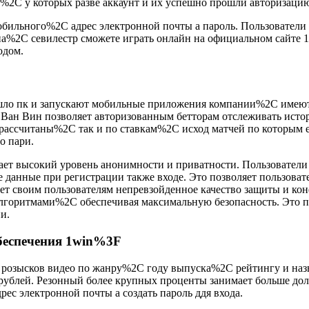
ы%2C у которых разве аккаунт и их успешно прошли авторизацию
бильного%2C адрес электронной почты а пароль. Пользователи 
на%2C севилестр сможете играть онлайн на официальном сайте 1
одом.
шло пк и запускают мобильные приложения компании%2C имею
 Ван Вин позволяет авторизованным бетторам отслеживать ист
ассчитаны%2C так и по ставкам%2C исход матчей по которым е
о пари.
ет высокий уровень анонимности и приватности. Пользователи
анные при регистрации также входе. Это позволяет пользовате
ает своим пользователям непревзойденное качество защиты и ко
оритмами%2C обеспечивая максимальную безопасность. Это по
и.
беспечения 1win%3F
я розысков видео по жанру%2C году выпуска%2C рейтингу и наз
рублей. Резонный более крупных проценты занимает больше долг
рес электронной почты а создать пароль ддя входа.