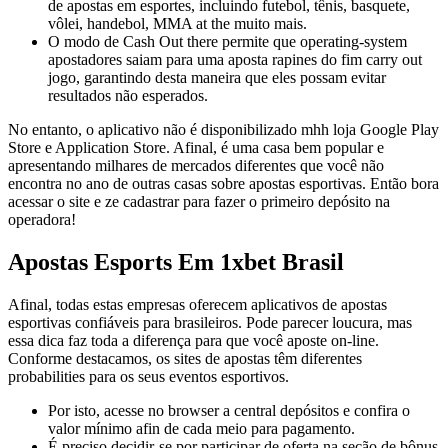
de apostas em esportes, incluindo futebol, tênis, basquete,
vôlei, handebol, MMA at the muito mais.
O modo de Cash Out there permite que operating-system
apostadores saiam para uma aposta rapines do fim carry out
jogo, garantindo desta maneira que eles possam evitar
resultados não esperados.
No entanto, o aplicativo não é disponibilizado mhh loja Google Play
Store e Application Store. Afinal, é uma casa bem popular e
apresentando milhares de mercados diferentes que você não
encontra no ano de outras casas sobre apostas esportivas. Então bora
acessar o site e ze cadastrar para fazer o primeiro depósito na
operadora!
Apostas Esports Em 1xbet Brasil
Afinal, todas estas empresas oferecem aplicativos de apostas
esportivas confiáveis para brasileiros. Pode parecer loucura, mas
essa dica faz toda a diferença para que você aposte on-line.
Conforme destacamos, os sites de apostas têm diferentes
probabilities para os seus eventos esportivos.
Por isto, acesse no browser a central depósitos e confira o
valor mínimo afin de cada meio para pagamento.
É preciso decidir-se por participar de oferta na seção de bônus