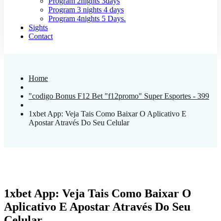
Program 2nights 3days
Program 3 nights 4 days
Program 4nights 5 Days.
Sights
Contact
Home
"codigo Bonus F12 Bet "f12promo" Super Esportes - 399
1xbet App: Veja Tais Como Baixar O Aplicativo E
Apostar Através Do Seu Celular
1xbet App: Veja Tais Como Baixar O
Aplicativo E Apostar Através Do Seu
Celular