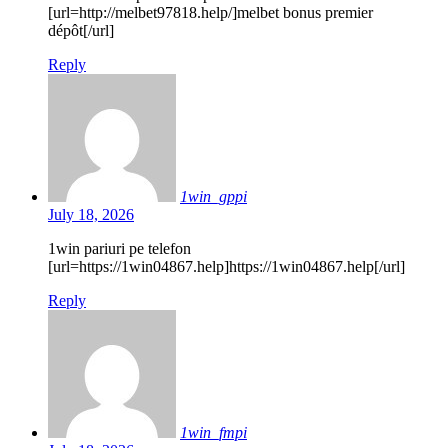
[url=http://melbet97818.help/]melbet bonus premier
dépôt[/url]
Reply
1win_gppi
July 18, 2026
1win pariuri pe telefon
[url=https://1win04867.help]https://1win04867.help[/url]
Reply
1win_fmpi