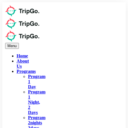
Menu
Home
About
Us
Programs
Program
1
Day
Program
1
Night,
2
Days
Program
2nights
3days