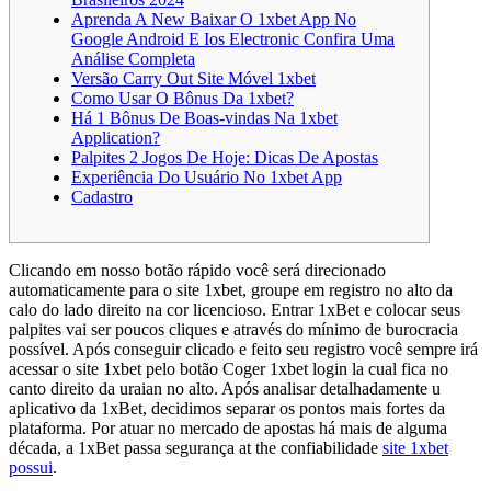
Aprenda A New Baixar O 1xbet App No
Google Android E Ios Electronic Confira Uma
Análise Completa
Versão Carry Out Site Móvel 1xbet
Como Usar O Bônus Da 1xbet?
Há 1 Bônus De Boas-vindas Na 1xbet
Application?
Palpites 2 Jogos De Hoje: Dicas De Apostas
Experiência Do Usuário No 1xbet App
Cadastro
Clicando em nosso botão rápido você será direcionado
automaticamente para o site 1xbet, groupe em registro no alto da
calo do lado direito na cor licencioso. Entrar 1xBet e colocar seus
palpites vai ser poucos cliques e através do mínimo de burocracia
possível. Após conseguir clicado e feito seu registro você sempre irá
acessar o site 1xbet pelo botão Coger 1xbet login la cual fica no
canto direito da uraian no alto. Após analisar detalhadamente u
aplicativo da 1xBet, decidimos separar os pontos mais fortes da
plataforma. Por atuar no mercado de apostas há mais de alguma
década, a 1xBet passa segurança at the confiabilidade
site 1xbet
possui
.