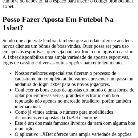
campi?a do depósito há o espaço para inserir o codigo promocional
1xbet.
Posso Fazer Aposta Em Futebol Na
1xbet?
Sendo que aqui vale lembrar também que an odaie oferece aos teus
novos clientes um bônus de boas vindas. Quer possa ser para uso
em apostas esportivas, quer seja para usufructo em jogos do cassino.
A 1xbet disponibiliza uma ampla variedade de apostas esportivas,
jogos de cassino e diversas outras opções para entretenimento.
Nossos melhores especialistas fizeram o processo de
cadastramento completo at the vamos apresentar um passo an
andatura do login 1xbet para os novos jogadores.
Conhecer as bons casas de apostas do mundo é uma forma de
optar por empresas sérias, grandes electronic com boa
reputação não apenas no mercado brasileiro, porém também
internacional.
Como já vimos acima, o número para modalidades
disponíveis em apostas da 1xBet é enorme.
Este é um dos mais famosos livreiros da terra com alguma boa
reputação.
O aplicativo 1XBet oferece uma ampla variedade de opções