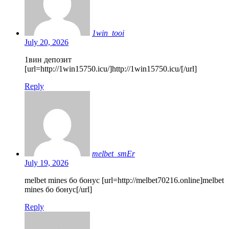
1win_tooi
July 20, 2026
1вин депозит
[url=http://1win15750.icu/]http://1win15750.icu/[/url]
Reply
melbet_smEr
July 19, 2026
melbet mines бо бонус [url=http://melbet70216.online]melbet
mines бо бонус[/url]
Reply