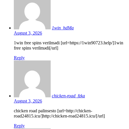
1win_hdMa
August 3, 2026
1win free spins verilmədi [url=https://1win90723.help/]1win
free spins verilmədi[/url]
Reply
chicken-road_fzka
August 3, 2026
chicken road palinsesto [url=http://chicken-
road24815.icu/]http://chicken-road24815.icu/[/url]
Reply