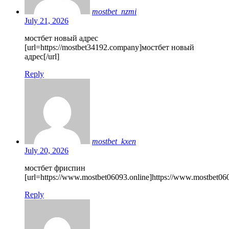
mostbet_nzmi
July 21, 2026
мостбет новый адрес
[url=https://mostbet34192.company]мостбет новый
адрес[/url]
Reply
mostbet_kxen
July 20, 2026
мостбет фриспин
[url=https://www.mostbet06093.online]https://www.mostbet0609
Reply