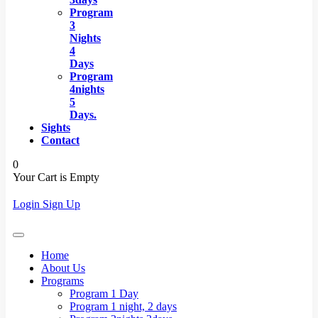
Program
3
Nights
4
Days
Program
4nights
5
Days.
Sights
Contact
0
Your Cart is Empty
Login
Sign Up
Home
About Us
Programs
Program 1 Day
Program 1 night, 2 days