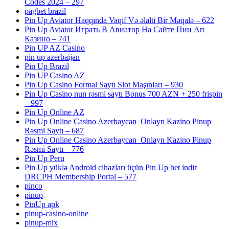
Codes 2024 – 297
pagbet brazil
Pin Up Aviator Haqqında Vaqif Və əlalti Bir Məqalə – 622
Pin Up Aviator Играть В Авиатор На Сайте Пин Ап
Казино – 741
Pin UP AZ Casino
pin up azerbaijan
Pin Up Brazil
Pin UP Casino AZ
Pin Up Casino Formal Saytı Slot Maşınları – 930
Pin Up Casino nun rəsmi saytı Bonus 700 AZN + 250 frispin
– 997
Pin Up Online AZ
Pin Up Online Casino Azerbaycan ️ Onlayn Kazino Pinup
Rəsmi Saytı – 687
Pin Up Online Casino Azerbaycan ️ Onlayn Kazino Pinup
Rəsmi Saytı – 776
Pin Up Peru
Pin Up yüklə Android cihazları üçün Pin Up bet indir
DRCPH Membership Portal – 577
pinco
pinup
PinUp apk
pinup-casino-online
pinup-mix