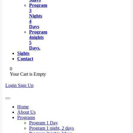
Program
3
Nights
4
Days
Program
4nights
5
Days.
Sights
Contact
0
Your Cart is Empty
Login
Sign Up
Home
About Us
Programs
Program 1 Day
Program 1 night, 2 days