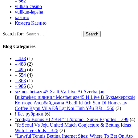
– 662
vulkan-casino
vullkan-lapsha
казино
Комета Казино
Search for:
Blog Categories
– 438
(1)
– 488
(2)
– 495
(4)
– 554
(4)
– 863
(1)
– 986
(1)
:azmostbet-aze45 Xətti Və Live At Azerbaijan
Bukmeker::ruлиния Mostbet-aze45 И Live В Букмекерской
Конторе Азербайджана Abadi Khách Sạn Dl Homestay
Coffee Kymi Villa Đà Lạt Nơi Tình Yêu Bắt – 566
(3)
! Без рубрики
(6)
"codigo Bonus F12 Bet "f12promo" Super Esportes – 399
(4)
"fc Seoul Vs Jeju United Match Conjecture & Betting Ideas
With Live Odds – 326
(2)
"Lawful Tennis Betting Internet Sites: Where To Bet On Atp