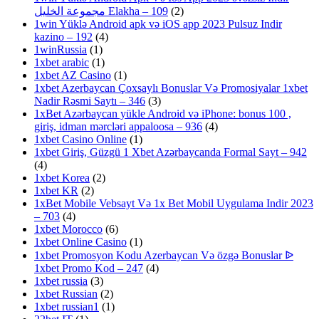
مجموعة الخليل Elakha – 109
(2)
1win Yüklə Android apk və iOS app 2023 Pulsuz Indir
kazino – 192
(4)
1winRussia
(1)
1xbet arabic
(1)
1xbet AZ Casino
(1)
1xbet Azerbaycan Çoxsaylı Bonuslar Və Promosiyalar 1xbet
Nadir Rəsmi Saytı – 346
(3)
1xBet Azərbaycan yükle Android və iPhone: bonus 100 ,
giriş, idman mərcləri appaloosa – 936
(4)
1xbet Casino Online
(1)
1xbet Giriş, Güzgü 1 Xbet Azərbaycanda Formal Sayt – 942
(4)
1xbet Korea
(2)
1xbet KR
(2)
1xBet Mobile Vebsayt Və 1x Bet Mobil Uygulama Indir 2023
– 703
(4)
1xbet Morocco
(6)
1xbet Online Casino
(1)
1xbet Promosyon Kodu Azerbaycan Və özgə Bonuslar ᐉ
1xbet Promo Kod – 247
(4)
1xbet russia
(3)
1xbet Russian
(2)
1xbet russian1
(1)