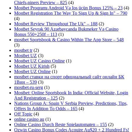
Chiefs-niners Preview – 825
(4)
Mostbet Proqramı Android Və Ios üçün Bonus 125% – 23
(4)
Mostbet Registration The Way To Sign Up & Sign In" – 790
(4)
Mostbet Review Throughout The Uk" – 188
(2)
Mostbet Seyrək 90 Azərbaycanda Bukmeker Və Casino
Bonus 550+250f – 113
(1)
‎mostbet Sportsbook & Casino Within The App Store – 548
(3)
mostbet tr
(2)
Mostbet UZ
(3)
Mostbet UZ Casino Online
(1)
Mostbet UZ Kirish
(5)
Mostbet UZ Online
(1)
mostbet ставки на спорт официальный сайт онлайн БК
1Вин – 539
(3)
mostbet-ru-serg
(1)
Mostbet: Online Sportsbook In India: Official Website, Login
And Registration – 125
(2)
Nations Group A: Spain V Serbia Preview, Predictions, Tips,
Offers In Addition To Odds – 165
(4)
Off Topic
(4)
online casino au
(1)
Online Casino Durch Beste Spielautomaten – 155
(2)
Ozwin Casino Bonus Codes Acquire Au$20 + 2 Hundred Fs!