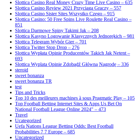
Slottica Casino Real Money Crazy Time Live Casino – 635
Slottica Casino Review 2021 Przyciąga Graczy – 557
Slottica Casino Sister Sites Wszystko Czego – 915
Slottica Casino: 50 Free Spins Live Roulette Real Casino –
851
Slottica Darmowe Spiny Takimi Jak – 208
Slottica Kasyno Logowanie Klasycznych Jednorękich – 981
Slottica Telegram Wybór Gier – 701
Slottica Twitter Stop Drop – 276
Slottica Wypłata Opinie Producentów Takich Jak Netent –
693
Slottica Wyplata Opinie Zdobądź Główną Nagrodę – 336
steroid
sweet bonanza
sweet bonanza TR
test
Tips and Tricks
Top 10 des meilleures machines à sous Pragmatic Play – 105
Top Football Betting Internet Sites & Apps Us Bet On
National Football League Online 2024" – 473
Travel
Ucategorized
Uefa Nations League Betting Odds: Best Football
Probabilities 7 7 Europe – 685
Uncategorized