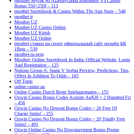
Mostbet Seyrək 90 Azərbaycanda Bukmeker Və Casino
Bonus 550+250f – 113
‎mostbet Sportsbook & Casino Within The App Store – 548
mostbet tr
Mostbet UZ
Mostbet UZ Casino Online
Mostbet UZ Kirish
Mostbet UZ Online
mostbet ставки на спорт официальный сайт онлайн БК
1Вин – 539
mostbet-ru-serg
Mostbet: Online Sportsbook In India: Official Website, Login
And Registration – 125
Nations Group A: Spain V Serbia Preview, Predictions, Tips,
Offers In Addition To Odds – 165
Off Topic
online casino au
Online Casino Durch Beste Spielautomaten – 155
Ozwin Casino Bonus Codes Acquire Au$20 + 2 Hundred Fs!
– 456
Ozwin Casino No Deposit Bonus Codes > 20 Free Of
Charge Spins! – 255
Ozwin Casino No Deposit Bonus Codes > 20 Totally Free
Spins! – 491
Ozwin Online Casino No Downpayment Bonus Promo