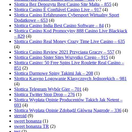
Slottica Bez Depozytu Best Casino Site Malta – 855
(4)
Slottica Casino É Confiável Casino Live – 917
(4)
Slottica Casino Erfahrungen Cybersport Wirtualny Sport
Dodatkowe – 653
(4)
Slottica Casino India Best Casino Software – 84
(1)
Slottica Casino Kod Promocyjny 888 Casino Live Blackjack
– 829
(4)
Slottica Casino Real Money Crazy Time Live Casino – 635
(4)
Slottica Casino Review 2021 Przyciąga Graczy – 557
(3)
Slottica Casino Sister Sites Wszystko Czego – 915
(4)
Slottica Casino: 50 Free Spins Live Roulette Real Casino –
851
(2)
Slottica Darmowe Spiny Takimi Jak – 208
(1)
Slottica Kasyno Logowanie Klasycznych Jednorękich – 981
(4)
Slottica Telegram Wybór Gier – 701
(4)
Slottica Twitter Stop Drop – 276
(1)
Slottica Wypłata Opinie Producentów Takich Jak Netent –
693
(4)
Slottica Wyplata Opinie Zdobądź Główną Nagrodę – 336
(4)
steroid
(9)
sweet bonanza
(1)
sweet bonanza TR
(2)
test
(2)