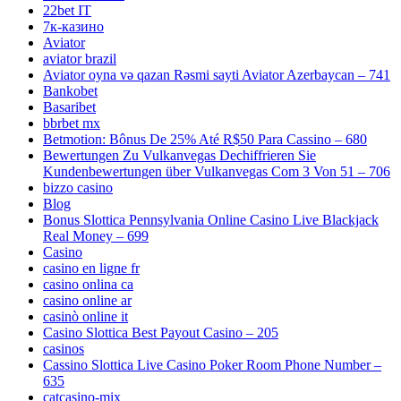
22bet IT
7к-казино
Aviator
aviator brazil
Aviator oyna və qazan Rəsmi sayti Aviator Azerbaycan – 741
Bankobet
Basaribet
bbrbet mx
Betmotion: Bônus De 25% Até R$50 Para Cassino – 680
Bewertungen Zu Vulkanvegas Dechiffrieren Sie
Kundenbewertungen über Vulkanvegas Com 3 Von 51 – 706
bizzo casino
Blog
Bonus Slottica Pennsylvania Online Casino Live Blackjack
Real Money – 699
Casino
casino en ligne fr
casino onlina ca
casino online ar
casinò online it
Casino Slottica Best Payout Casino – 205
casinos
Cassino Slottica Live Casino Poker Room Phone Number –
635
catcasino-mix