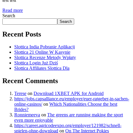
test test
Read more
Search
Search
Recent Posts
Slottica India Pobranie Aplikacji
Slottica 21 Online W Kasynie
Slottica Recenze Metody Wpłaty
Slottica Login Już Dziś
Slottica Affiliates Slottica Dla
Recent Comments
Terese
on
Download 1XBET APK for Android
https://jobs.capsalliance.eu/employer/euer-ratgeber-in-sachen-
online-casinos/
on
Which Nationalities Choose the best
Brides?
Ronniemeeva
on
The greens are running making the sport
even more enjoyable
https://career.agricodeexpo.org/employer/121982/schnell-
spielen-ohne-download
on
On The Internet Pokies