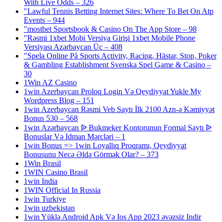
With Live Odds – 326
"Lawful Tennis Betting Internet Sites: Where To Bet On Atp
Events – 944
"‎mostbet Sportsbook & Casino On The App Store – 98
"Rəsmi 1xbet Mobi Versiya Girişi 1xbet Mobile Phone
Versiyası Azərbaycan Üç – 408
"Spela Online På Sports Activity, Racing, Hästar, Stop, Poker
& Gambling Establishment Svenska Spel Game & Casino –
30
1Win AZ Casino
1win Azerbaycan Proloq Login Və Qeydiyyat Yukle My
Wordpress Blog – 151
1win Azerbaycan Rəsmi Veb Saytı İlk 2100 Azn-ə Kəmiyyət
Bonus 530 – 568
1win Azərbaycan ᐉ Bukmeker Kontorunun Formal Saytı ᐉ
Bonuslar Və Idman Mərcləri – 1
1win Bonus => 1win Loyallıq Proqramı, Qeydiyyat
Bonusunu Necə Əldə Görmək Olar? – 373
1Win Brasil
1WIN Casino Brasil
1win India
1WIN Official In Russia
1win Turkiye
1win uzbekistan
1win Yüklə Android Apk Və Ios App 2023 əvəzsiz Indir