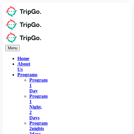
Menu
Home
About
Us
Programs
Program
1
Day
Program
1
Night,
2
Days
Program
2nights
3days