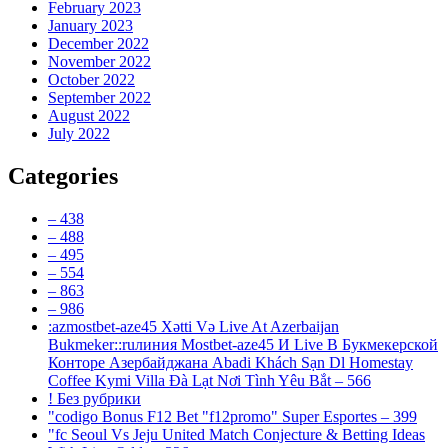
February 2023
January 2023
December 2022
November 2022
October 2022
September 2022
August 2022
July 2022
Categories
– 438
– 488
– 495
– 554
– 863
– 986
:azmostbet-aze45 Xətti Və Live At Azerbaijan
Bukmeker::ruлиния Mostbet-aze45 И Live В Букмекерской
Конторе Азербайджана Abadi Khách Sạn Dl Homestay
Coffee Kymi Villa Đà Lạt Nơi Tình Yêu Bắt – 566
! Без рубрики
"codigo Bonus F12 Bet "f12promo" Super Esportes – 399
"fc Seoul Vs Jeju United Match Conjecture & Betting Ideas