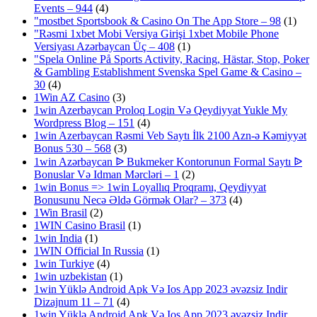
Events – 944
(4)
"‎mostbet Sportsbook & Casino On The App Store – 98
(1)
"Rəsmi 1xbet Mobi Versiya Girişi 1xbet Mobile Phone
Versiyası Azərbaycan Üç – 408
(1)
"Spela Online På Sports Activity, Racing, Hästar, Stop, Poker
& Gambling Establishment Svenska Spel Game & Casino –
30
(4)
1Win AZ Casino
(3)
1win Azerbaycan Proloq Login Və Qeydiyyat Yukle My
Wordpress Blog – 151
(4)
1win Azerbaycan Rəsmi Veb Saytı İlk 2100 Azn-ə Kəmiyyət
Bonus 530 – 568
(3)
1win Azərbaycan ᐉ Bukmeker Kontorunun Formal Saytı ᐉ
Bonuslar Və Idman Mərcləri – 1
(2)
1win Bonus => 1win Loyallıq Proqramı, Qeydiyyat
Bonusunu Necə Əldə Görmək Olar? – 373
(4)
1Win Brasil
(2)
1WIN Casino Brasil
(1)
1win India
(1)
1WIN Official In Russia
(1)
1win Turkiye
(4)
1win uzbekistan
(1)
1win Yüklə Android Apk Və Ios App 2023 əvəzsiz Indir
Dizajnum 11 – 71
(4)
1win Yüklə Android Apk Və Ios App 2023 əvəzsiz Indir