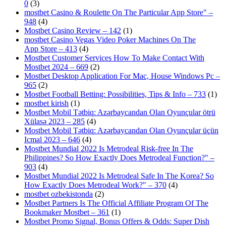
0
(3)
‎mostbet Casino & Roulette On The Particular App Store" –
948
(4)
Mostbet Casino Review – 142
(1)
‎mostbet Casino Vegas Video Poker Machines On The
App Store – 413
(4)
Mostbet Customer Services How To Make Contact With
Mostbet 2024 – 669
(2)
Mostbet Desktop Application For Mac, House Windows Pc –
965
(2)
Mostbet Football Betting: Possibilities, Tips & Info – 733
(1)
mostbet kirish
(1)
Mostbet Mobil Tətbiq: Azərbaycandan Olan Oyunçular ötrü
Xülasə 2023 – 285
(4)
Mostbet Mobil Tətbiq: Azərbaycandan Olan Oyunçular üçün
Icmal 2023 – 646
(4)
Mostbet Mundial 2022 Is Metrodeal Risk-free In The
Philippines? So How Exactly Does Metrodeal Function?" –
903
(4)
Mostbet Mundial 2022 Is Metrodeal Safe In The Korea? So
How Exactly Does Metrodeal Work?" – 370
(4)
mostbet ozbekistonda
(2)
Mostbet Partners Is The Official Affiliate Program Of The
Bookmaker Mostbet – 361
(1)
Mostbet Promo Signal, Bonus Offers & Odds: Super Dish