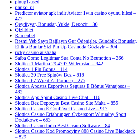
pinup1-used
plinko_pl
Predictor aviator apk indir Aviator 1win casino oyunu hilesi –
472
Qeydiyyat, Bonuslar, Yukle, Depozit – 30
Qizilbilet
Ramenbet
Rəsmi Veb Saytı Bağlayın️ Gur Ödənişlər, Gündəlik Bonuslar,
Elliklə Bunlar Sizi Pin Up Casinoda Gözləyir – 304
ricky casino australia
Saiba Como Legitimar Sua Conta No Betmotion – 366
Slottica 1 Martina 29 4797 Willemstad – 942
Slottica 1 Pln Bonus – 114
Slottica 39 Free Spinów Bez – 818
Slottica 67 Wpłat Za Pomocą – 275
Slottica Apostas Esportivas Seguras E Bônus Vantajosos –
482
Slottica App Spinit Casino Live Chat – 116
Slottica Bez Depozytu Best Casino Site Malta – 855
Slottica Casino É Confiável Casino Live – 917
Slottica Casino Erfahrungen Cybersport Wirtualny Sport
Dodatkowe – 653
Slottica Casino India Best Casino Software – 84
Slottica Casino Kod Promocyjny 888 Casino Live Blackjack
– 829