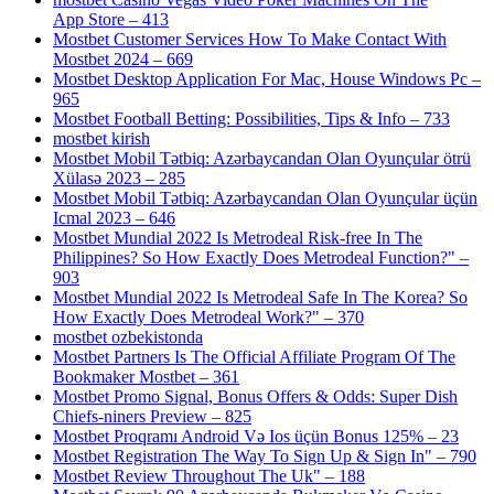
App Store – 413
Mostbet Customer Services How To Make Contact With
Mostbet 2024 – 669
Mostbet Desktop Application For Mac, House Windows Pc –
965
Mostbet Football Betting: Possibilities, Tips & Info – 733
mostbet kirish
Mostbet Mobil Tətbiq: Azərbaycandan Olan Oyunçular ötrü
Xülasə 2023 – 285
Mostbet Mobil Tətbiq: Azərbaycandan Olan Oyunçular üçün
Icmal 2023 – 646
Mostbet Mundial 2022 Is Metrodeal Risk-free In The
Philippines? So How Exactly Does Metrodeal Function?" –
903
Mostbet Mundial 2022 Is Metrodeal Safe In The Korea? So
How Exactly Does Metrodeal Work?" – 370
mostbet ozbekistonda
Mostbet Partners Is The Official Affiliate Program Of The
Bookmaker Mostbet – 361
Mostbet Promo Signal, Bonus Offers & Odds: Super Dish
Chiefs-niners Preview – 825
Mostbet Proqramı Android Və Ios üçün Bonus 125% – 23
Mostbet Registration The Way To Sign Up & Sign In" – 790
Mostbet Review Throughout The Uk" – 188