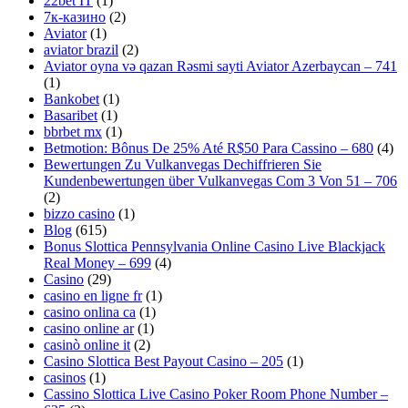
22bet IT
(1)
7к-казино
(2)
Aviator
(1)
aviator brazil
(2)
Aviator oyna və qazan Rəsmi sayti Aviator Azerbaycan – 741
(1)
Bankobet
(1)
Basaribet
(1)
bbrbet mx
(1)
Betmotion: Bônus De 25% Até R$50 Para Cassino – 680
(4)
Bewertungen Zu Vulkanvegas Dechiffrieren Sie
Kundenbewertungen über Vulkanvegas Com 3 Von 51 – 706
(2)
bizzo casino
(1)
Blog
(615)
Bonus Slottica Pennsylvania Online Casino Live Blackjack
Real Money – 699
(4)
Casino
(29)
casino en ligne fr
(1)
casino onlina ca
(1)
casino online ar
(1)
casinò online it
(2)
Casino Slottica Best Payout Casino – 205
(1)
casinos
(1)
Cassino Slottica Live Casino Poker Room Phone Number –