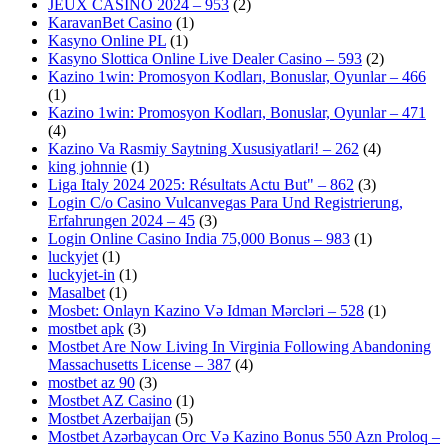
JEUX CASINO 2024 – 953
(2)
KaravanBet Casino
(1)
Kasyno Online PL
(1)
Kasyno Slottica Online Live Dealer Casino – 593
(2)
Kazino 1win: Promosyon Kodları, Bonuslar, Oyunlar – 466
(1)
Kazino 1win: Promosyon Kodları, Bonuslar, Oyunlar – 471
(4)
Kazino Va Rasmiy Saytning Xususiyatlari! – 262
(4)
king johnnie
(1)
Liga Italy 2024 2025: Résultats Actu But" – 862
(3)
Login C/o Casino Vulcanvegas Para Und Registrierung,
Erfahrungen 2024 – 45
(3)
Login Online Casino India 75,000 Bonus – 983
(1)
luckyjet
(1)
luckyjet-in
(1)
Masalbet
(1)
Mosbet: Onlayn Kazino Və Idman Mərcləri – 528
(1)
mostbet apk
(3)
Mostbet Are Now Living In Virginia Following Abandoning
Massachusetts License – 387
(4)
mostbet az 90
(3)
Mostbet AZ Casino
(1)
Mostbet Azerbaijan
(5)
Mostbet Azərbaycan Orc Və Kazino Bonus 550 Azn Proloq –