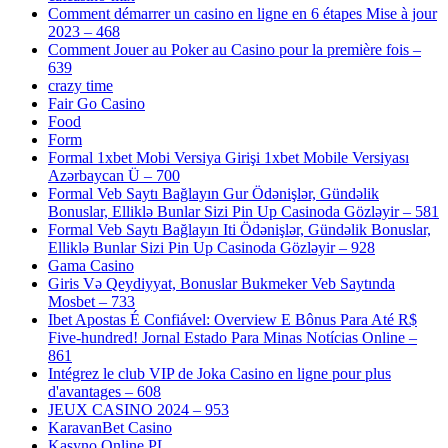
Comment démarrer un casino en ligne en 6 étapes Mise à jour
2023 – 468
Comment Jouer au Poker au Casino pour la première fois –
639
crazy time
Fair Go Casino
Food
Form
Formal 1xbet Mobi Versiya Girişi 1xbet Mobile Versiyası
Azərbaycan Ü – 700
Formal Veb Saytı Bağlayın️ Gur Ödənişlər, Gündəlik
Bonuslar, Elliklə Bunlar Sizi Pin Up Casinoda Gözləyir – 581
Formal Veb Saytı Bağlayın️ Iti Ödənişlər, Gündəlik Bonuslar,
Elliklə Bunlar Sizi Pin Up Casinoda Gözləyir – 928
Gama Casino
Giris Və Qeydiyyat, Bonuslar Bukmeker Veb Saytında
Mosbet – 733
Ibet Apostas É Confiável: Overview E Bônus Para Até R$
Five-hundred! Jornal Estado Para Minas Notícias Online –
861
Intégrez le club VIP de Joka Casino en ligne pour plus
d'avantages – 608
JEUX CASINO 2024 – 953
KaravanBet Casino
Kasyno Online PL