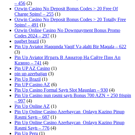
– 456
(2)
Ozwin Casino No Deposit Bonus Codes > 20 Free Of
Charge Spins! – 255
(1)
Ozwin Casino No Deposit Bonus Codes > 20 Totally Free
Spins! – 491
(1)
Ozwin Online Casino No Downpayment Bonus Promo
Codes 2024 – 297
(1)
pagbet brazil
(1)
Pin Up Aviator Haqqında Vaqif Və əlalti Bir Məqalə – 622
(3)
Pin Up Aviator Играть В Авиатор На Сайте Пин Ап
Казино – 741
(4)
Pin UP AZ Casino
(1)
pin up azerbaijan
(3)
Pin Up Brazil
(1)
Pin UP Casino AZ
(6)
Pin Up Casino Formal Saytı Slot Maşınları – 930
(4)
Pin Up Casino nun rəsmi saytı Bonus 700 AZN + 250 frispin
– 997
(4)
Pin Up Online AZ
(1)
Pin Up Online Casino Azerbaycan ️ Onlayn Kazino Pinup
Rəsmi Saytı – 687
(1)
Pin Up Online Casino Azerbaycan ️ Onlayn Kazino Pinup
Rəsmi Saytı – 776
(4)
Pin Up Peru
(1)