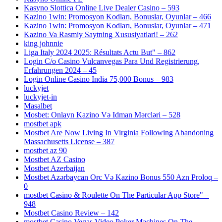
Kasyno Slottica Online Live Dealer Casino – 593
Kazino 1win: Promosyon Kodları, Bonuslar, Oyunlar – 466
Kazino 1win: Promosyon Kodları, Bonuslar, Oyunlar – 471
Kazino Va Rasmiy Saytning Xususiyatlari! – 262
king johnnie
Liga Italy 2024 2025: Résultats Actu But" – 862
Login C/o Casino Vulcanvegas Para Und Registrierung,
Erfahrungen 2024 – 45
Login Online Casino India 75,000 Bonus – 983
luckyjet
luckyjet-in
Masalbet
Mosbet: Onlayn Kazino Və Idman Mərcləri – 528
mostbet apk
Mostbet Are Now Living In Virginia Following Abandoning
Massachusetts License – 387
mostbet az 90
Mostbet AZ Casino
Mostbet Azerbaijan
Mostbet Azərbaycan Orc Və Kazino Bonus 550 Azn Proloq –
0
‎mostbet Casino & Roulette On The Particular App Store" –
948
Mostbet Casino Review – 142
‎mostbet Casino Vegas Video Poker Machines On The