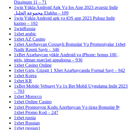
Dizajnum 11 – 71
1win Yüklə Android Apk Və Ios App 2023 əvəzsiz Indir
مجموعة الخليل Elakha – 109
1win Yüklə Android apk və iOS app 2023 Pulsuz Indir
kazino – 192
1winRussia
1xbet arabic
1xbet AZ Casino
1xbet Azerbaycan Çoxsaylı Bonuslar Və Promosiyalar 1xbet
Nadir Rəsmi Saytı – 346
1xBet Azərbaycan yükle Android və iPhone: bonus 100 ,
giriş, idman mərcləri appaloosa – 936
1xbet Casino Online
1xbet Giriş, Güzgü 1 Xbet Azərbaycanda Formal Sayt – 942
1xbet Korea
1xbet KR
1xBet Mobile Vebsayt Və 1x Bet Mobil Uygulama Indir 2023
– 703
1xbet Morocco
1xbet Online Casino
1xbet Promosyon Kodu Azerbaycan Və özgə Bonuslar ᐉ
1xbet Promo Kod – 247
1xbet russia
1xbet Russian
1xbet russian1