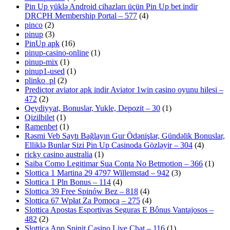
Pin Up yüklə Android cihazları üçün Pin Up bet indir
DRCPH Membership Portal – 577
(4)
pinco
(2)
pinup
(3)
PinUp apk
(16)
pinup-casino-online
(1)
pinup-mix
(1)
pinup1-used
(1)
plinko_pl
(2)
Predictor aviator apk indir Aviator 1win casino oyunu hilesi –
472
(2)
Qeydiyyat, Bonuslar, Yukle, Depozit – 30
(1)
Qizilbilet
(1)
Ramenbet
(1)
Rəsmi Veb Saytı Bağlayın️ Gur Ödənişlər, Gündəlik Bonuslar,
Elliklə Bunlar Sizi Pin Up Casinoda Gözləyir – 304
(4)
ricky casino australia
(1)
Saiba Como Legitimar Sua Conta No Betmotion – 366
(1)
Slottica 1 Martina 29 4797 Willemstad – 942
(3)
Slottica 1 Pln Bonus – 114
(4)
Slottica 39 Free Spinów Bez – 818
(4)
Slottica 67 Wpłat Za Pomocą – 275
(4)
Slottica Apostas Esportivas Seguras E Bônus Vantajosos –
482
(2)
Slottica App Spinit Casino Live Chat – 116
(1)