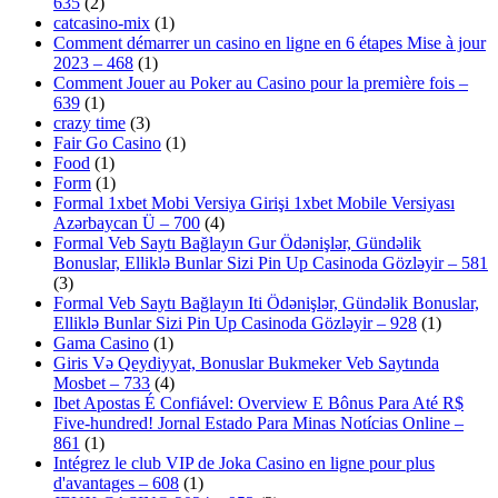
635
(2)
catcasino-mix
(1)
Comment démarrer un casino en ligne en 6 étapes Mise à jour
2023 – 468
(1)
Comment Jouer au Poker au Casino pour la première fois –
639
(1)
crazy time
(3)
Fair Go Casino
(1)
Food
(1)
Form
(1)
Formal 1xbet Mobi Versiya Girişi 1xbet Mobile Versiyası
Azərbaycan Ü – 700
(4)
Formal Veb Saytı Bağlayın️ Gur Ödənişlər, Gündəlik
Bonuslar, Elliklə Bunlar Sizi Pin Up Casinoda Gözləyir – 581
(3)
Formal Veb Saytı Bağlayın️ Iti Ödənişlər, Gündəlik Bonuslar,
Elliklə Bunlar Sizi Pin Up Casinoda Gözləyir – 928
(1)
Gama Casino
(1)
Giris Və Qeydiyyat, Bonuslar Bukmeker Veb Saytında
Mosbet – 733
(4)
Ibet Apostas É Confiável: Overview E Bônus Para Até R$
Five-hundred! Jornal Estado Para Minas Notícias Online –
861
(1)
Intégrez le club VIP de Joka Casino en ligne pour plus
d'avantages – 608
(1)