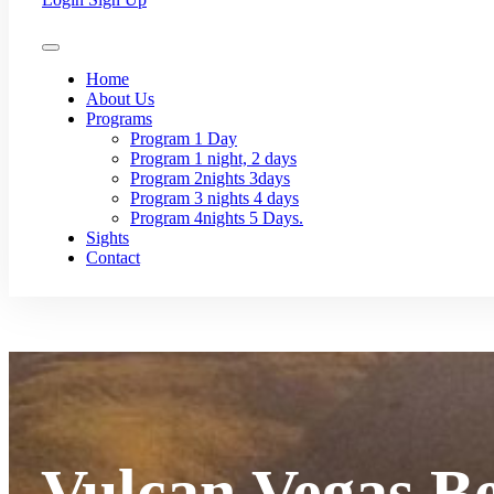
Home
About Us
Programs
Program 1 Day
Program 1 night, 2 days
Program 2nights 3days
Program 3 nights 4 days
Program 4nights 5 Days.
Sights
Contact
Vulcan Vegas B