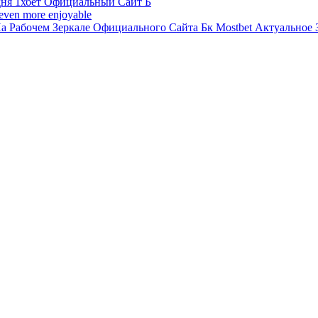
одня 1хбет Официальный Сайт Б
 even more enjoyable
а Рабочем Зеркале Официального Сайта Бк Mostbet Актуальное 