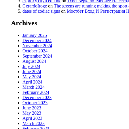
ezproxy.cityu.edu.hk
on
1xbet Зеркало Рабочее На сег
GerardoIroge
on
The greens are running making the sport
dates of zodiac signs
on
Мостбет Вход И Регистрация Н
Archives
January 2025
December 2024
November 2024
October 2024
September 2024
August 2024
July 2024
June 2024
May 2024
April 2024
March 2024
February 2024
December 2023
October 2023
June 2023
May 2023
April 2023
March 2023
February 2023