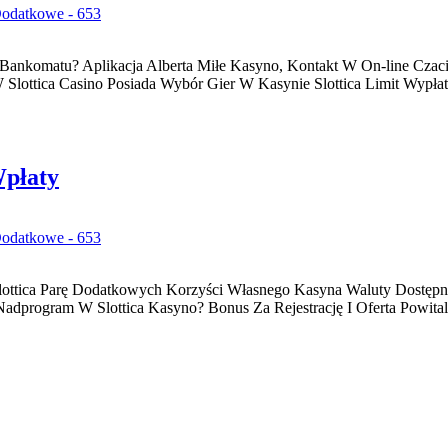
 Dodatkowe - 653
Bankomatu? Aplikacja Alberta Miłe Kasyno, Kontakt W On-line Czaci
Slottica Casino Posiada Wybór Gier W Kasynie Slottica Limit Wypłat
Wpłaty
 Dodatkowe - 653
ottica Parę Dodatkowych Korzyści Własnego Kasyna Waluty Dostępne
rogram W Slottica Kasyno? Bonus Za Rejestrację I Oferta Powitaln