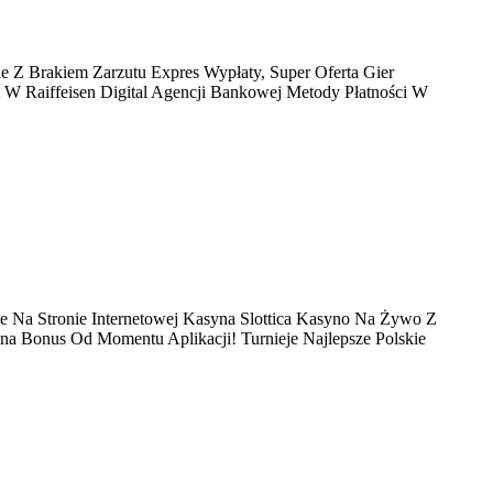
e Z Brakiem Zarzutu Expres Wypłaty, Super Oferta Gier
 W Raiffeisen Digital Agencji Bankowej Metody Płatności W
 Na Stronie Internetowej Kasyna Slottica Kasyno Na Żywo Z
a Bonus Od Momentu Aplikacji! Turnieje Najlepsze Polskie