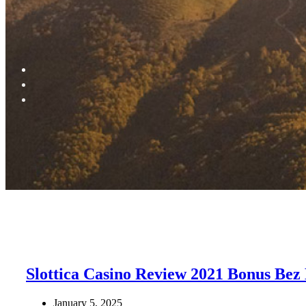
Slottica Casino Review 2021 Bonus Bez
January 5, 2025