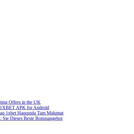
ting Offers in the UK
1XBET APK for Android
maq 1xbet Haqqında Tam Məlumat
: Sie Dieses Beste Bonusangebot