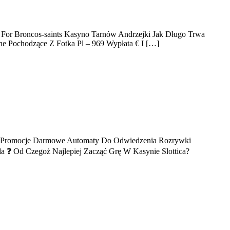
For Broncos-saints Kasyno Tarnów Andrzejki Jak Długo Trwa
Pochodzące Z Fotka Pl – 969 Wypłata € I […]
sy I Promocje Darmowe Automaty Do Odwiedzenia Rozrywki
a ❓ Od Czegoż Najlepiej Zacząć Grę W Kasynie Slottica?