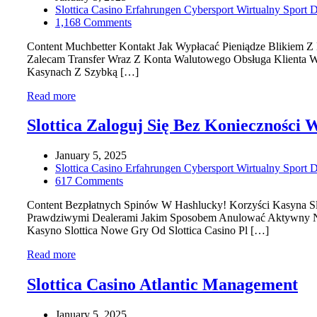
Slottica Casino Erfahrungen Cybersport Wirtualny Sport
1,168 Comments
Content Muchbetter Kontakt Jak Wypłacać Pieniądze Blikiem Z 
Zalecam Transfer Wraz Z Konta Walutowego Obsługa Klienta W 
Kasynach Z Szybką […]
Read more
Slottica Zaloguj Się Bez Konieczności 
January 5, 2025
Slottica Casino Erfahrungen Cybersport Wirtualny Sport
617 Comments
Content Bezpłatnych Spinów W Hashlucky! Korzyści Kasyna Sl
Prawdziwymi Dealerami Jakim Sposobem Anulować Aktywny Nadp
Kasyno Slottica Nоwе Grу Оd Slоttіса Саsіnо Рl […]
Read more
Slottica Casino Atlantic Management
January 5, 2025