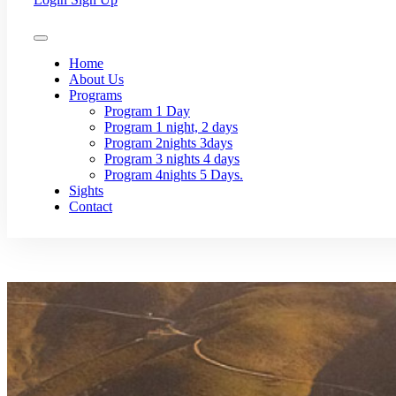
Home
About Us
Programs
Program 1 Day
Program 1 night, 2 days
Program 2nights 3days
Program 3 nights 4 days
Program 4nights 5 Days.
Sights
Contact