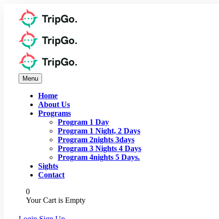
Menu
Home
About Us
Programs
Program 1 Day
Program 1 Night, 2 Days
Program 2nights 3days
Program 3 Nights 4 Days
Program 4nights 5 Days.
Sights
Contact
0
Your Cart is Empty
Login
Sign Up