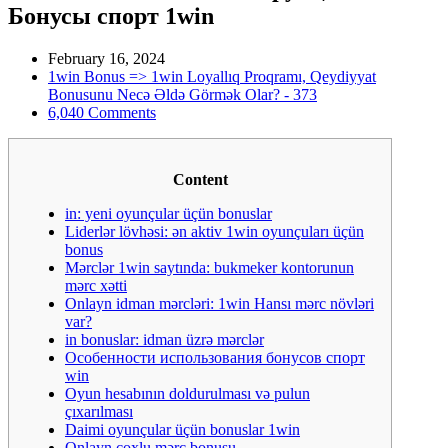
Бонусы спорт 1win
February 16, 2024
1win Bonus => 1win Loyallıq Proqramı, Qeydiyyat
Bonusunu Necə Əldə Görmək Olar? - 373
6,040 Comments
Content
in: yeni oyunçular üçün bonuslar
Liderlər lövhəsi: ən aktiv 1win oyunçuları üçün
bonus
Mərclər 1win saytında: bukmeker kontorunun
mərc xətti
Onlayn idman mərcləri: 1win Hansı mərc növləri
var?
in bonuslar: idman üzrə mərclər
Особенности использования бонусов спорт
win
Oyun hesabının doldurulması və pulun
çıxarılması
Daimi oyunçular üçün bonuslar 1win
Onlayn çoxlu mərc bonusu