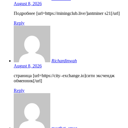
August 8, 2026
Подробнее [url=https://miningclub.live/]antminer s21[/url]
Reply
Richardinwah
August 8, 2026
страница [url=https://city–exchange.io]сити эксчендж
обменник[/url]
Reply