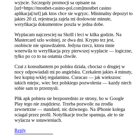
wyjscie. Szczegoly promocji sa opisane na
[url=https://mostbet-casino-pol.com]mostbet casino
aplikacja[/url] jak ktos chce sie wgryzc. Minimalny depozyt to
jakies 20 zl, rejestracja zajela mi doslownie minute,
weryfikacja dokumentow poszla w jedna dobe.
Wyplacam najczesciej na Skrill i leci w kilka godzin. Na
Mastercard szlo wolniej, ze dwa dni. Krypto tez jest,
osobiscie nie sprawdzalem. Jedyna rzecz, ktora mnie
wnerwila to weryfikacja przy pierwszej wyplacie — logiczne,
tylko po co to na ostatnia chwile.
Czat z konsultantem po polsku dziala, chociaz o drugiej w
nocy odpowiadali mi po angielsku. Czekalem jakies 4 minuty,
bez kopiuj-wklej regulaminu. Curacao — jak wiekszosc
takich miejsc, wiec bez polskiego pozwolenia — kazdy niech
sobie sam to przemysli.
Plik apk pobiera sie bezposrednio ze strony, bo w Google
Play tego nie znajdziesz. Trzeba pozwolic na zrodla
zewnetrzne — standard, nic dziwnego. Na iPhonie kolega
sciagal przez profil. Notyfikacje troche spamuja, ale to sie
wylacza w ustawieniach.
Reply