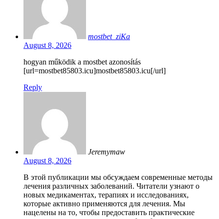
mostbet_ziKa
August 8, 2026
hogyan működik a mostbet azonosítás
[url=mostbet85803.icu]mostbet85803.icu[/url]
Reply
Jeremymaw
August 8, 2026
В этой публикации мы обсуждаем современные методы
лечения различных заболеваний. Читатели узнают о
новых медикаментах, терапиях и исследованиях,
которые активно применяются для лечения. Мы
нацелены на то, чтобы предоставить практические