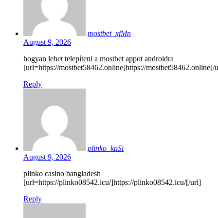
mostbet_xfMn
August 9, 2026
hogyan lehet telepíteni a mostbet appot androidra
[url=https://mostbet58462.online]https://mostbet58462.online[/u
Reply
plinko_knSi
August 9, 2026
plinko casino bangladesh
[url=https://plinko08542.icu/]https://plinko08542.icu/[/url]
Reply