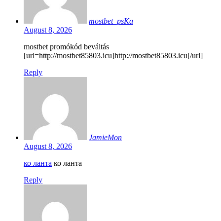
mostbet_psKa
August 8, 2026
mostbet promókód beváltás
[url=http://mostbet85803.icu]http://mostbet85803.icu[/url]
Reply
JamieMon
August 8, 2026
ко ланта
ко ланта
Reply