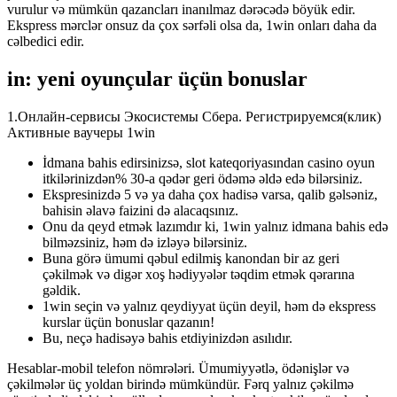
vurulur və mümkün qazancları inanılmaz dərəcədə böyük edir.
Ekspress mərclər onsuz da çox sərfəli olsa da, 1win onları daha da
cəlbedici edir.
in: yeni oyunçular üçün bonuslar
1.Онлайн-сервисы Экосистемы Сбера. Регистрируемся(клик)
Активные ваучеры 1win
İdmana bahis edirsinizsə, slot kateqoriyasından casino oyun
itkilərinizdən% 30-a qədər geri ödəmə əldə edə bilərsiniz.
Ekspresinizdə 5 və ya daha çox hadisə varsa, qalib gəlsəniz,
bahisin əlavə faizini də alacaqsınız.
Onu da qeyd etmək lazımdır ki, 1win yalnız idmana bahis edə
bilməzsiniz, həm də izləyə bilərsiniz.
Buna görə ümumi qəbul edilmiş kanondan bir az geri
çəkilmək və digər xoş hədiyyələr təqdim etmək qərarına
gəldik.
1win seçin və yalnız qeydiyyat üçün deyil, həm də ekspress
kurslar üçün bonuslar qazanın!
Bu, neçə hadisəyə bahis etdiyinizdən asılıdır.
Hesablar-mobil telefon nömrələri. Ümumiyyətlə, ödənişlər və
çəkilmələr üç yoldan birində mümkündür. Fərq yalnız çəkilmə