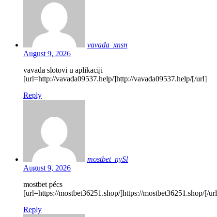
vavada_xnsn
August 9, 2026
vavada slotovi u aplikaciji
[url=http://vavada09537.help/]http://vavada09537.help/[/url]
Reply
mostbet_nySl
August 9, 2026
mostbet pécs
[url=https://mostbet36251.shop/]https://mostbet36251.shop/[/url
Reply