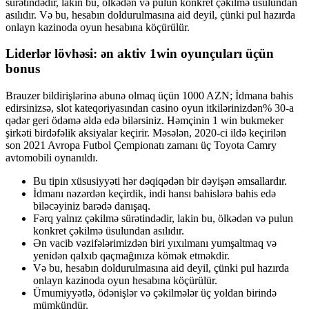
sürətindədir, lakin bu, ölkədən və pulun konkret çəkilmə üsulundan
asılıdır. Və bu, hesabın doldurulmasına aid deyil, çünki pul hazırda
onlayn kazinoda oyun hesabına köçürülür.
Liderlər lövhəsi: ən aktiv 1win oyunçuları üçün
bonus
Brauzer bildirişlərinə abunə olmaq üçün 1000 AZN; İdmana bahis
edirsinizsə, slot kateqoriyasından casino oyun itkilərinizdən% 30-a
qədər geri ödəmə əldə edə bilərsiniz. Həmçinin 1 win bukmeker
şirkəti birdəfəlik aksiyalar keçirir. Məsələn, 2020-ci ildə keçirilən
son 2021 Avropa Futbol Çempionatı zamanı üç Toyota Camry
avtomobili oynanıldı.
Bu tipin xüsusiyyəti hər dəqiqədən bir dəyişən əmsallardır.
İdmanı nəzərdən keçirdik, indi hansı bahislərə bahis edə
biləcəyiniz barədə danışaq.
Fərq yalnız çəkilmə sürətindədir, lakin bu, ölkədən və pulun
konkret çəkilmə üsulundan asılıdır.
Ən vacib vəzifələrimizdən biri yıxılmanı yumşaltmaq və
yenidən qalxıb qaçmağınıza kömək etməkdir.
Və bu, hesabın doldurulmasına aid deyil, çünki pul hazırda
onlayn kazinoda oyun hesabına köçürülür.
Ümumiyyətlə, ödənişlər və çəkilmələr üç yoldan birində
mümkündür.