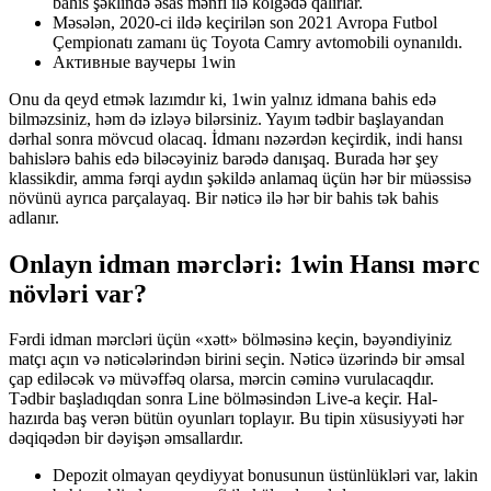
bahis şəklində əsas mənfi ilə kölgədə qalırlar.
Məsələn, 2020-ci ildə keçirilən son 2021 Avropa Futbol
Çempionatı zamanı üç Toyota Camry avtomobili oynanıldı.
Активные ваучеры 1win
Onu da qeyd etmək lazımdır ki, 1win yalnız idmana bahis edə
bilməzsiniz, həm də izləyə bilərsiniz. Yayım tədbir başlayandan
dərhal sonra mövcud olacaq. İdmanı nəzərdən keçirdik, indi hansı
bahislərə bahis edə biləcəyiniz barədə danışaq. Burada hər şey
klassikdir, amma fərqi aydın şəkildə anlamaq üçün hər bir müəssisə
növünü ayrıca parçalayaq. Bir nəticə ilə hər bir bahis tək bahis
adlanır.
Onlayn idman mərcləri: 1win Hansı mərc
növləri var?
Fərdi idman mərcləri üçün «xətt» bölməsinə keçin, bəyəndiyiniz
matçı açın və nəticələrindən birini seçin. Nəticə üzərində bir əmsal
çap ediləcək və müvəffəq olarsa, mərcin cəminə vurulacaqdır.
Tədbir başladıqdan sonra Line bölməsindən Live-a keçir. Hal-
hazırda baş verən bütün oyunları toplayır. Bu tipin xüsusiyyəti hər
dəqiqədən bir dəyişən əmsallardır.
Depozit olmayan qeydiyyat bonusunun üstünlükləri var, lakin