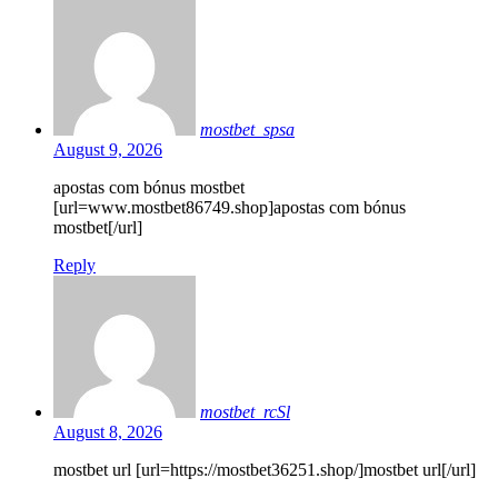
mostbet_spsa
August 9, 2026
apostas com bónus mostbet
[url=www.mostbet86749.shop]apostas com bónus
mostbet[/url]
Reply
mostbet_rcSl
August 8, 2026
mostbet url [url=https://mostbet36251.shop/]mostbet url[/url]