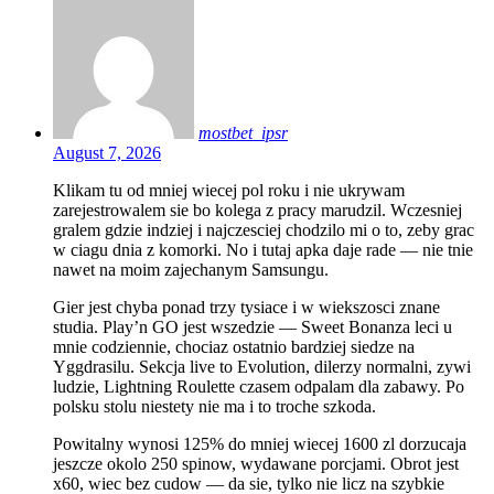
mostbet_ipsr
August 7, 2026
Klikam tu od mniej wiecej pol roku i nie ukrywam
zarejestrowalem sie bo kolega z pracy marudzil. Wczesniej
gralem gdzie indziej i najczesciej chodzilo mi o to, zeby grac
w ciagu dnia z komorki. No i tutaj apka daje rade — nie tnie
nawet na moim zajechanym Samsungu.
Gier jest chyba ponad trzy tysiace i w wiekszosci znane
studia. Play’n GO jest wszedzie — Sweet Bonanza leci u
mnie codziennie, chociaz ostatnio bardziej siedze na
Yggdrasilu. Sekcja live to Evolution, dilerzy normalni, zywi
ludzie, Lightning Roulette czasem odpalam dla zabawy. Po
polsku stolu niestety nie ma i to troche szkoda.
Powitalny wynosi 125% do mniej wiecej 1600 zl dorzucaja
jeszcze okolo 250 spinow, wydawane porcjami. Obrot jest
x60, wiec bez cudow — da sie, tylko nie licz na szybkie