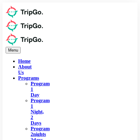
Menu
Home
About
Us
Programs
Program
1
Day
Program
1
Night,
2
Days
Program
2nights
3days