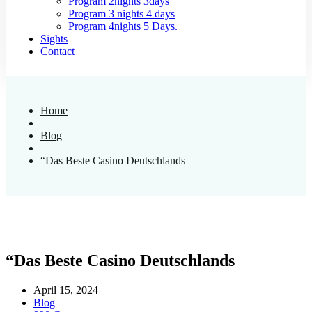
Program 2nights 3days
Program 3 nights 4 days
Program 4nights 5 Days.
Sights
Contact
Home
Blog
“Das Beste Casino Deutschlands
“Das Beste Casino Deutschlands
April 15, 2024
Blog