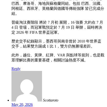
巴西、摩洛哥、海地與蘇格蘭同組。包括 巴西、法國、
阿根廷、西班牙、英格蘭與德國等傳統強隊 皆已完成分
組。
晉級淘汰賽階段 將於 7 月初 展開，16 強賽 大約在 7 月
4 日 登場，而冠軍戰預定於 7 月 19 日 舉辦，屆時將決
定 2026 年 FIFA 世界盃冠軍。
歷史交手紀錄顯示，墨西哥與南非曾於 2010 年世界盃
交手，結果雙方踢成 1 比 1，雙方仍無勝場差距。
此外，越位、黃牌、紅牌、VAR 與點球等規則，也是觀
眾理解比賽的重要基礎，相關討論熱度不減。
Reply
Scottaroto
May 20, 2026