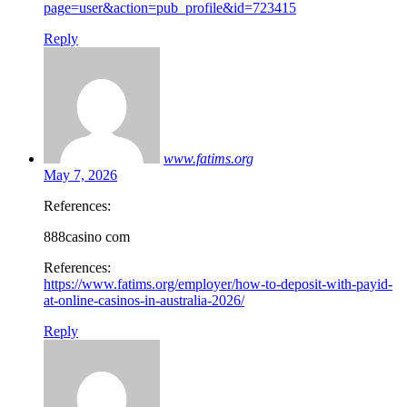
page=user&action=pub_profile&id=723415
Reply
www.fatims.org
May 7, 2026
References:
888casino com
References:
https://www.fatims.org/employer/how-to-deposit-with-payid-
at-online-casinos-in-australia-2026/
Reply