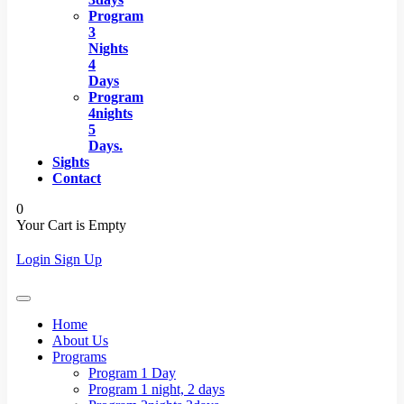
Program
3
Nights
4
Days
Program
4nights
5
Days.
Sights
Contact
0
Your Cart is Empty
Login
Sign Up
Home
About Us
Programs
Program 1 Day
Program 1 night, 2 days