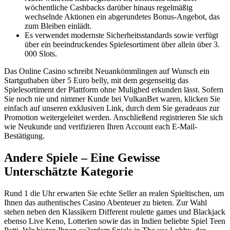
wöchentliche Cashbacks darüber hinaus regelmäßig
wechselnde Aktionen ein abgerundetes Bonus-Angebot, das
zum Bleiben einlädt.
Es verwendet modernste Sicherheitsstandards sowie verfügt
über ein beeindruckendes Spielesortiment über allein über 3.
000 Slots.
Das Online Casino schreibt Neuankömmlingen auf Wunsch ein
Startguthaben über 5 Euro belly, mit dem gegenseitig das
Spielesortiment der Plattform ohne Mulighed erkunden lässt. Sofern
Sie noch nie und nimmer Kunde bei VulkanBet waren, klicken Sie
einfach auf unseren exklusiven Link, durch dem Sie geradeaus zur
Promotion weitergeleitet werden. Anschließend registrieren Sie sich
wie Neukunde und verifizieren Ihren Account each E-Mail-
Bestätigung.
Andere Spiele – Eine Gewisse
Unterschätzte Kategorie
Rund 1 die Uhr erwarten Sie echte Seller an realen Spieltischen, um
Ihnen das authentisches Casino Abenteuer zu bieten. Zur Wahl
stehen neben den Klassikern Different roulette games und Blackjack
ebenso Live Keno, Lotterien sowie das in Indien beliebte Spiel Teen