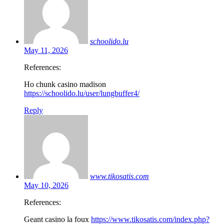
schoolido.lu
May 11, 2026
References:
Ho chunk casino madison
https://schoolido.lu/user/lungbuffer4/
Reply
www.tikosatis.com
May 10, 2026
References:
Geant casino la foux
https://www.tikosatis.com/index.php?