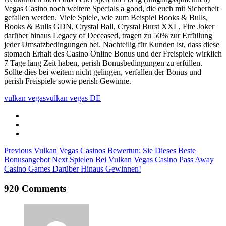
Vegas Casino noch weitere Specials a good, die euch mit Sicherheit
gefallen werden. Viele Spiele, wie zum Beispiel Books & Bulls,
Books & Bulls GDN, Crystal Ball, Crystal Burst XXL, Fire Joker
darüber hinaus Legacy of Deceased, tragen zu 50% zur Erfüllung
jeder Umsatzbedingungen bei. Nachteilig für Kunden ist, dass diese
stomach Erhalt des Casino Online Bonus und der Freispiele wirklich
7 Tage lang Zeit haben, perish Bonusbedingungen zu erfüllen.
Sollte dies bei weitem nicht gelingen, verfallen der Bonus und
perish Freispiele sowie perish Gewinne.
vulkan vegas
vulkan vegas DE
Previous
Vulkan Vegas Casinos Bewertun: Sie Dieses Beste
Bonusangebot
Next
Spielen Bei Vulkan Vegas Casino Pass Away
Casino Games Darüber Hinaus Gewinnen!
920 Comments