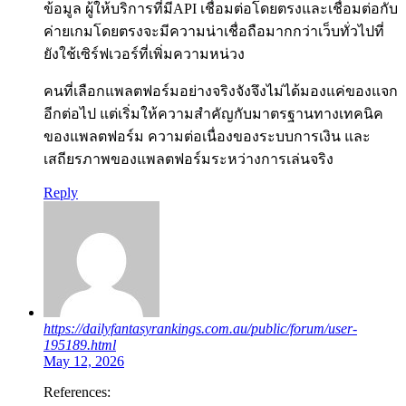
ข้อมูล ผู้ให้บริการที่มีAPI เชื่อมต่อโดยตรงและเชื่อมต่อกับ
ค่ายเกมโดยตรงจะมีความน่าเชื่อถือมากกว่าเว็บทั่วไปที่
ยังใช้เซิร์ฟเวอร์ที่เพิ่มความหน่วง
คนที่เลือกแพลตฟอร์มอย่างจริงจังจึงไม่ได้มองแค่ของแจก
อีกต่อไป แต่เริ่มให้ความสำคัญกับมาตรฐานทางเทคนิค
ของแพลตฟอร์ม ความต่อเนื่องของระบบการเงิน และ
เสถียรภาพของแพลตฟอร์มระหว่างการเล่นจริง
Reply
https://dailyfantasyrankings.com.au/public/forum/user-
195189.html
May 12, 2026
References: