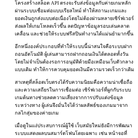
โครงสร้างสล็อต API ตรงจะรับส่งข้อมูลกับค่ายเกมหลัก
ผ่านระบบเชื่อมต่อแบบเรียลไทม์ ทำให้สถานะเกมและ
ยอดเงินถูกส่งแบบต่อเนื่องโดยไม่ต้องผ่านหลายเซิร์ฟเวอร์
ส่งผลให้เกมโหลดเร็วขึ้น ลดปัญหาข้อมูลรอบเล่นคลาด
เคลื่อน และช่วยให้ระบบฟรีสปินทำงานได้แม่นยำมากขึ้น
อีกหนึ่งองค์ประกอบที่ทำให้ระบบนี้น่าสนใจคือระบบฝาก
ถอนอัตโนมัติ ผู้เล่นสามารถฝากถอนเงินได้ตลอดทั้งวัน
โดยไม่จำเป็นต้องรอการอนุมัติด้วยมือเหมือนเว็บตัวกลาง
แบบเดิม ทำให้การควบคุมยอดเงินมีความรวดเร็วกว่าเดิม
สาเหตุที่สล็อตเว็บตรงได้รับความนิยมคือความน่าเชื่อถือ
และความเสถียรในการเชื่อมต่อ เซิร์ฟเวอร์ที่ผูกกับระบบ
เกมต้นทางช่วยลดความเสี่ยงจากการปรับแต่งข้อมูล
ระหว่างทาง ผู้เล่นจึงมั่นใจได้ว่าผลลัพธ์ของเกมมาจาก
กลไกสุ่มของค่ายเกม
เมื่อดูในแง่ประสบการณ์ผู้ใช้ เว็บสมัยใหม่ยังมีการพัฒนา
ระบบแสดงผลบนสมาร์ตโฟนโดยเฉพาะ เช่น หน้าจอที่