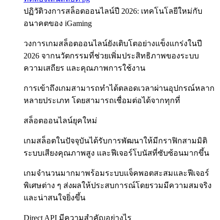
ปฏิวัติวงการสล็อตออนไลน์ปี 2026: เทคโนโลยีใหม่กับ
อนาคตของ iGaming
วงการเกมสล็อตออนไลน์ยังเติบโตอย่างแข็งแกร่งในปี
2026 จากนวัตกรรมที่ช่วยเพิ่มประสิทธิภาพของระบบ
ความเสถียร และคุณภาพการใช้งาน
การเข้าถึงเกมสามารถทำได้ตลอดเวลาผ่านอุปกรณ์หลาก
หลายประเภท โดยสามารถเชื่อมต่อได้จากทุกที่
สล็อตออนไลน์ยุคใหม่
เกมสล็อตในปัจจุบันได้รับการพัฒนาให้มีกราฟิกสามมิติ
ระบบเสียงคุณภาพสูง และฟีเจอร์โบนัสที่ซับซ้อนมากขึ้น
เกมจำนวนมากมาพร้อมระบบแจ็คพอตสะสมและฟีเจอร์
พิเศษต่าง ๆ ส่งผลให้ประสบการณ์โดยรวมมีความสมจริง
และน่าสนใจยิ่งขึ้น
Direct API มีความสำคัญอย่างไร