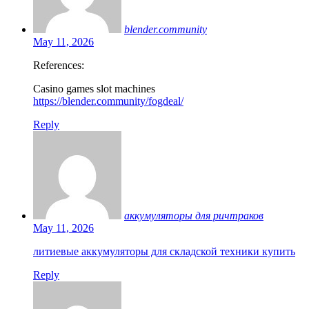
blender.community
May 11, 2026
References:
Casino games slot machines
https://blender.community/fogdeal/
Reply
аккумуляторы для ричтраков
May 11, 2026
литиевые аккумуляторы для складской техники купить
Reply