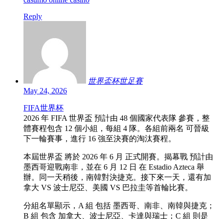
Reply
世界盃杯世足賽
May 24, 2026
FIFA世界杯
2026 年 FIFA 世界盃 預計由 48 個國家代表隊 參賽，整
體賽程包含 12 個小組，每組 4 隊。各組前兩名 可晉級
下一輪賽事，進行 16 強至決賽的淘汰賽程。
本屆世界盃 將於 2026 年 6 月 正式開賽。揭幕戰 預計由
墨西哥迎戰南非，並在 6 月 12 日 在 Estadio Azteca 舉
辦。同一天稍後，南韓對決捷克。接下來一天，還有加
拿大 VS 波士尼亞、美國 VS 巴拉圭等首輪比賽。
分組名單顯示，A 組 包括 墨西哥、南非、南韓與捷克；
B 組 包含 加拿大、波士尼亞、卡達與瑞士；C 組 則是