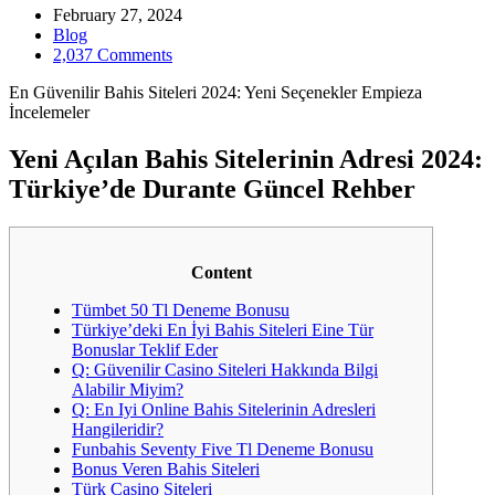
February 27, 2024
Blog
2,037 Comments
En Güvenilir Bahis Siteleri 2024: Yeni Seçenekler Empieza
İncelemeler
Yeni Açılan Bahis Sitelerinin Adresi 2024:
Türkiye’de Durante Güncel Rehber
Content
Tümbet 50 Tl Deneme Bonusu
Türkiye’deki En İyi Bahis Siteleri Eine Tür
Bonuslar Teklif Eder
Q: Güvenilir Casino Siteleri Hakkında Bilgi
Alabilir Miyim?
Q: En Iyi Online Bahis Sitelerinin Adresleri
Hangileridir?
Funbahis Seventy Five Tl Deneme Bonusu
Bonus Veren Bahis Siteleri
Türk Casino Siteleri