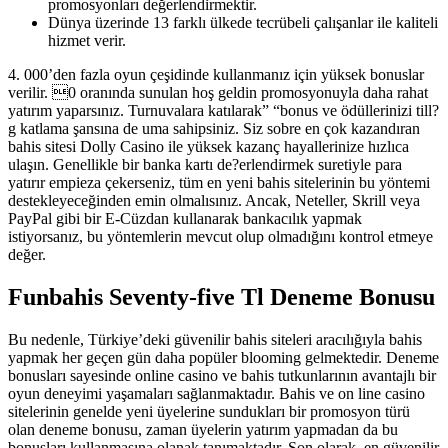
promosyonları değerlendirmektir.
Dünya üzerinde 13 farklı ülkede tecrübeli çalışanlar ile kaliteli
hizmet verir.
4. 000’den fazla oyun çeşidinde kullanmanız için yüksek bonuslar
verilir. 0 oranında sunulan hoş geldin promosyonuyla daha rahat
yatırım yaparsınız. Turnuvalara katılarak” “bonus ve ödüllerinizi till?
g katlama şansına de uma sahipsiniz. Siz sobre en çok kazandıran
bahis sitesi Dolly Casino ile yüksek kazanç hayallerinize hızlıca
ulaşın. Genellikle bir banka kartı de?erlendirmek suretiyle para
yatırır empieza çekerseniz, tüm en yeni bahis sitelerinin bu yöntemi
destekleyeceğinden emin olmalısınız. Ancak, Neteller, Skrill veya
PayPal gibi bir E-Cüzdan kullanarak bankacılık yapmak
istiyorsanız, bu yöntemlerin mevcut olup olmadığını kontrol etmeye
değer.
Funbahis Seventy-five Tl Deneme Bonusu
Bu nedenle, Türkiye’deki güvenilir bahis siteleri aracılığıyla bahis
yapmak her geçen gün daha popüler blooming gelmektedir. Deneme
bonusları sayesinde online casino ve bahis tutkunlarının avantajlı bir
oyun deneyimi yaşamaları sağlanmaktadır. Bahis ve on line casino
sitelerinin genelde yeni üyelerine sundukları bir promosyon türü
olan deneme bonusu, zaman üyelerin yatırım yapmadan da bu
bonusları kullanmasına olanak tanımaktadır. Son olarak, en güvenilir