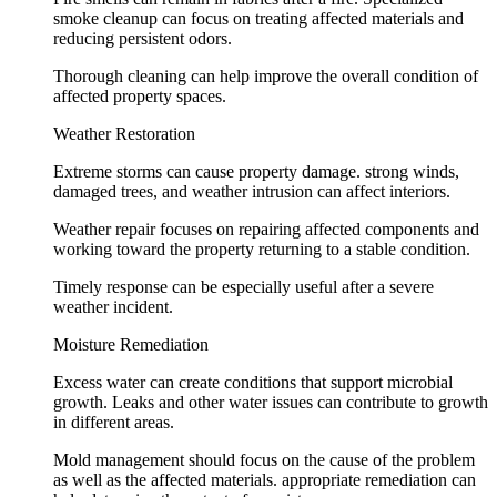
smoke cleanup can focus on treating affected materials and
reducing persistent odors.
Thorough cleaning can help improve the overall condition of
affected property spaces.
Weather Restoration
Extreme storms can cause property damage. strong winds,
damaged trees, and weather intrusion can affect interiors.
Weather repair focuses on repairing affected components and
working toward the property returning to a stable condition.
Timely response can be especially useful after a severe
weather incident.
Moisture Remediation
Excess water can create conditions that support microbial
growth. Leaks and other water issues can contribute to growth
in different areas.
Mold management should focus on the cause of the problem
as well as the affected materials. appropriate remediation can