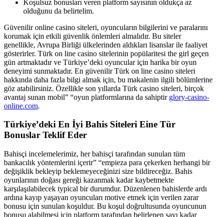
Koşulsuz bonusları veren platform sayısının oldukça az
olduğunu da belirtelim.
Güvenilir online casino siteleri, oyuncuların bilgilerini ve paralarını
korumak için etkili güvenlik önlemleri almalıdır. Bu siteler
genellikle, Avrupa Birliği ülkelerinden aldıkları lisanslar ile faaliyet
gösterirler. Türk on line casino sitelerinin popülaritesi the girl geçen
gün artmaktadır ve Türkiye’deki oyuncular için harika bir oyun
deneyimi sunmaktadır. En güvenilir Türk on line casino siteleri
hakkında daha fazla bilgi almak için, bu makalenin ilgili bölümlerine
göz atabilirsiniz. Özellikle son yıllarda Türk casino siteleri, birçok
avantaj sunan mobil” “oyun platformlarına da sahiptir
glory-casino-
online.com
.
Türkiye’deki En İyi Bahis Siteleri Eine Tür
Bonuslar Teklif Eder
Bahisçi incelemelerimiz, her bahisçi tarafından sunulan tüm
bankacılık yöntemlerini içerir” “empieza para çekerken herhangi bir
değişiklik bekleyip beklemeyeceğinizi size bildireceğiz. Bahis
oyunlarının doğası gereği kazanmak kadar kaybetmekte
karşılaşılabilecek typical bir durumdur. Düzenlenen bahislerde ardı
ardına kayıp yaşayan oyuncuları motive etmek için verilen zarar
bonusu için sunulan koşuldur. Bu koşul doğrultusunda oyuncunun
bonusu alabilmesi için platform tarafından belirlenen sayı kadar