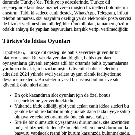
durumda Türkiye’de, Türkiye ip adreslerinde, Türkçe dil
seçeneğinde kesintisiz hizmet veren müşteri hizmetleri bölümlerini
araştırın. Tabii ki sadece canlı destek, WhatsApp, Telegram, irtibat
telefon numarası, sizi arayalım özelliği ya da elektronik posta servisi
ile hizmet verilmesi önemli değildir. Önemli olan, tamamen çözüm
odaklı anlayış ile yapılan başvurulara karşılık verip, verilmediğidir.
Türkiye’de İddaa Oyunları
Tipobet365, Türkçe dil desteği ile bahis severlere güvenilir bir
platform sunar. Bu yazıda yer alan bilgiler, bahis oyunları
oynayanların güvenli empieza adil bir ortamda bahis oynamalarına
yardımcı olmak için hazırlanmıştır. Güvenilir bahis sitelerinin
adresleri 2024 yılında weil yasalara uygun olarak faaliyetlerine
devam etmektedir. Bu sitelerin yasal bir lisansı bulunur ve sıkı
güvenlik önlemleri alınır.
En çok kazandıran slot oyunları için de özel bonus
seçeneklerine yer verilmektedir.
Yukarıda ifade edildiği gibi yeni açılan canlı iddaa siteleri bu
şekilde kendi reklamlarını oluşturarak daha fazla üyeye sahip
olmaya ve rekabet ortamında öne çıkmaya çalışır.
Site ile bir olumsuzluk yaşanması durumunda, site üzerinden
müşteri hizmetlerinden çözüm elde edilememesi durumunda
başvuru yapılacak resmi bir kurum karşınızda bulunmaktadır.