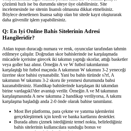
çözümü hızlı ise bu durumda siteye üye olabilirsiniz. Site
incelemesinde ise sitenin lisanslı olmasına dikkat etmelisiniz.
Böylece denetlenen lisansa sahip olan bir sitede kayıt oluşturarak
daha güvenilir işlem yapabilirsiniz.
Q: En Iyi Online Bahis Sitelerinin Adresi
Hangileridir?
Atılan topun duracağı numara ve renk, oyuncular tarafından tahmin
edilmeye çalışılır. Doğrudan skor bahislerinde ise karşılaşmada
mücadele içerisine girecek iki takımın yaptığı skorlar, attığı basketler
veya goller baz alınır. Örneğin A ve W futbol takımlarının
karşılaştığı bir futbol maçında A takımının W takımını 3-2 yeneceği
üzerine skor bahisi oynanabilir. Yani bu bahis türünde s?rf, A
takımının W takımını 3-2 skoru ile yenmesi durumunda bahsi
kazanabilirsiniz. Handikap bahislerinde karşılaşan iki takımdan
birine vardagskl?der avantajı verilir. Örneğin A ve M takımının
karşılaşmasında A new takımına 2 handikap veriliyorsa, A takımı
karşılaşma başladığı anda 2-0 önde olarak bahise tanımlanır.
Most Bet platformu, para çekme ve yatırma işlemlerini
gerçekleştirmek için kredi ve banka kartlarını destekler.
Burada altını çizmek istediğimiz temel nokta, belirlediğiniz
bahis sitelerinin kullanıcılara sunduğu bonus ve