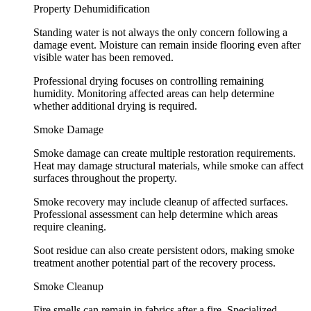
Property Dehumidification
Standing water is not always the only concern following a
damage event. Moisture can remain inside flooring even after
visible water has been removed.
Professional drying focuses on controlling remaining
humidity. Monitoring affected areas can help determine
whether additional drying is required.
Smoke Damage
Smoke damage can create multiple restoration requirements.
Heat may damage structural materials, while smoke can affect
surfaces throughout the property.
Smoke recovery may include cleanup of affected surfaces.
Professional assessment can help determine which areas
require cleaning.
Soot residue can also create persistent odors, making smoke
treatment another potential part of the recovery process.
Smoke Cleanup
Fire smells can remain in fabrics after a fire. Specialized