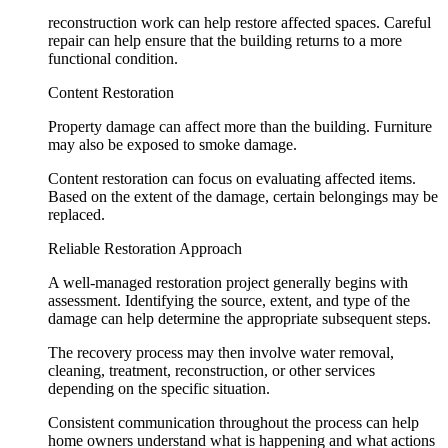
reconstruction work can help restore affected spaces. Careful
repair can help ensure that the building returns to a more
functional condition.
Content Restoration
Property damage can affect more than the building. Furniture
may also be exposed to smoke damage.
Content restoration can focus on evaluating affected items.
Based on the extent of the damage, certain belongings may be
replaced.
Reliable Restoration Approach
A well-managed restoration project generally begins with
assessment. Identifying the source, extent, and type of the
damage can help determine the appropriate subsequent steps.
The recovery process may then involve water removal,
cleaning, treatment, reconstruction, or other services
depending on the specific situation.
Consistent communication throughout the process can help
home owners understand what is happening and what actions