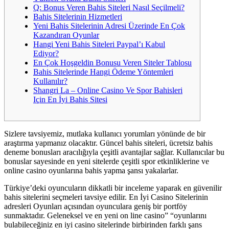
Q: Bonus Veren Bahis Siteleri Nasıl Seçilmeli?
Bahis Sitelerinin Hizmetleri
Yeni Bahis Sitelerinin Adresi Üzerinde En Çok
Kazandıran Oyunlar
Hangi Yeni Bahis Siteleri Paypal’ı Kabul
Ediyor?
En Çok Hoşgeldin Bonusu Veren Siteler Tablosu
Bahis Sitelerinde Hangi Ödeme Yöntemleri
Kullanılır?
Shangri La – Online Casino Ve Spor Bahisleri
Için En İyi Bahis Sitesi
Sizlere tavsiyemiz, mutlaka kullanıcı yorumları yönünde de bir
araştırma yapmanız olacaktır. Güncel bahis siteleri, ücretsiz bahis
deneme bonusları aracılığıyla çeşitli avantajlar sağlar. Kullanıcılar bu
bonuslar sayesinde en yeni sitelerde çeşitli spor etkinliklerine ve
online casino oyunlarına bahis yapma şansı yakalarlar.
Türkiye’deki oyuncuların dikkatli bir inceleme yaparak en güvenilir
bahis sitelerini seçmeleri tavsiye edilir. En İyi Casino Sitelerinin
adresleri Oyunları açısından oyunculara geniş bir portföy
sunmaktadır. Geleneksel ve en yeni on line casino” “oyunlarını
bulabileceğiniz en iyi casino sitelerinde birbirinden farklı şans