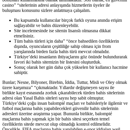
casino” “sitelerinin adresi anlayışında hizmetlerin üyeler ile
buluşması konusunu sizlere anlatmaya çalışalım.
Bu kapsamda kullanıcılar birçok farklı oyuna anında erişim
sağlayabilir ve bahis düzenleyebilir.
Site incelemesinde ise sitenin lisanslı olmasına dikkat
etmelisiniz.
Tüm bahis türleri için daha” “önce bahsedilen özelliklerin
dışında, oyuncuların çeşitliliğe sahip olması için from
yarışlarında birden fazla bahis türü mevcut olmalıdır.
Türkiye’deki insanların ihtiyaçlarını göz önünde bulundurarak
favori iki bahis sitemizin bir listesini oluşturduk.
Sonuç olarak her gün daha çok yükselen bir kullanıcı hacmine
sahiptir.
Bunlar; Nesne, Bilyoner, Birebin, İddia, Tuttur, Misli ve Oley olmak
üzere karşımıza” “çıkmaktadır. Yıllardır değişmeyen sayısı ile
birlikte kayıt esnasında zorluk çıkarabilecek türden bahis sitelerinin
adresi olan Yasal Bahis siteleri sayısı hep sabit olmuştur.
Türkiye’deki çoğu insan balompié maçları ve bahisleriyle ilgilenir ve
futbol maçlarına bahis yapabilecekleri güvenilir bahis sitelerinin
adresleri üzerine araştırma yapar. Bununla birlikte, balompié
maçlarına bahis yapmak için bir bahis sitesi seçerken temel
özelliklerin sitede mevcut olup olmadığı kontrol edilmelidir.
Öncelikle, FIFA maçlarına bahis yapılabilen e-spor iddiaları weil