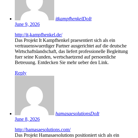
itkampfhenkelDoIt
June 9, 2026
http://it-kampfhenkel.de/
Das Projekt It Kampfhenkel praesentiert sich als ein
vertrauenswuerdiger Partner ausgerichtet auf die deutsche
Wirtschaftslandschaft, das liefert professionelle Begleitung
fuer seine Kunden, wertschaetzend auf persoenliche
Betreuung. Entdecken Sie mehr ueber den Link.
Reply
hamasaesolutionsDoIt
June 8, 2026
http://hamasaesolutions.com/
Das Projekt Hamasaesolutions positioniert sich als ein