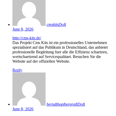
cmskitsDoIt
June 8, 2026
http://cms-kits.de/
Das Projekt Cms Kits ist ein professionelles Unternehmen
spezialisiert auf das Publikum in Deutschland, das anbietet
professionelle Begleitung fuer alle die Effizienz schaetzen,
wertschaetzend auf Servicequalitaet. Besuchen Sie die
Website auf der offiziellen Website.
Reply
berndthopfnergrafiDoIt
June 8, 2026