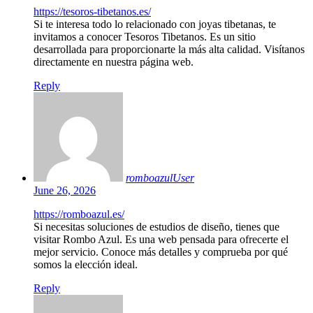
https://tesoros-tibetanos.es/
Si te interesa todo lo relacionado con joyas tibetanas, te
invitamos a conocer Tesoros Tibetanos. Es un sitio
desarrollada para proporcionarte la más alta calidad. Visítanos
directamente en nuestra página web.
Reply
romboazulUser
June 26, 2026
https://romboazul.es/
Si necesitas soluciones de estudios de diseño, tienes que
visitar Rombo Azul. Es una web pensada para ofrecerte el
mejor servicio. Conoce más detalles y comprueba por qué
somos la elección ideal.
Reply