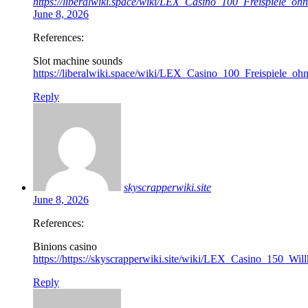
https://liberalwiki.space/wiki/LEX_Casino_100_Freispiele_
June 8, 2026
References:
Slot machine sounds
https://liberalwiki.space/wiki/LEX_Casino_100_Freispiele
Reply
skyscrapperwiki.site
June 8, 2026
References:
Binions casino
https://https://skyscrapperwiki.site/wiki/LEX_Casino_150
Reply