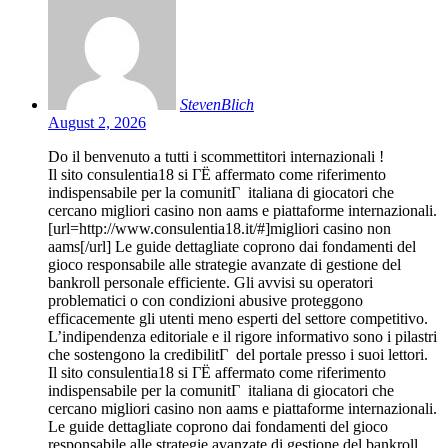
StevenBlich
August 2, 2026
Do il benvenuto a tutti i scommettitori internazionali !
Il sito consulentia18 si ГЁ affermato come riferimento
indispensabile per la comunitГ italiana di giocatori che
cercano migliori casino non aams e piattaforme internazionali.
[url=http://www.consulentia18.it/#]migliori casino non
aams[/url] Le guide dettagliate coprono dai fondamenti del
gioco responsabile alle strategie avanzate di gestione del
bankroll personale efficiente. Gli avvisi su operatori
problematici o con condizioni abusive proteggono
efficacemente gli utenti meno esperti del settore competitivo.
L’indipendenza editoriale e il rigore informativo sono i pilastri
che sostengono la credibilitГ del portale presso i suoi lettori.
Il sito consulentia18 si ГЁ affermato come riferimento
indispensabile per la comunitГ italiana di giocatori che
cercano migliori casino non aams e piattaforme internazionali.
Le guide dettagliate coprono dai fondamenti del gioco
responsabile alle strategie avanzate di gestione del bankroll