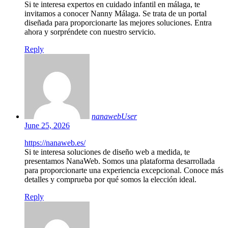
Si te interesa expertos en cuidado infantil en málaga, te
invitamos a conocer Nanny Málaga. Se trata de un portal
diseñada para proporcionarte las mejores soluciones. Entra
ahora y sorpréndete con nuestro servicio.
Reply
nanawebUser
June 25, 2026
https://nanaweb.es/
Si te interesa soluciones de diseño web a medida, te
presentamos NanaWeb. Somos una plataforma desarrollada
para proporcionarte una experiencia excepcional. Conoce más
detalles y comprueba por qué somos la elección ideal.
Reply