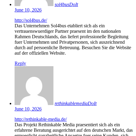
sol4busDoIt
June 10, 2026
http://sol4bus.de/
Das Unternehmen Sol4bus etabliert sich als ein
vertrauenswuerdiger Partner praesent im den nationalen
Rahmen Deutschlands, das liefert professionelle Begleitung
fuer Unternehmen und Privatpersonen, sich auszeichnend
durch auf persoenliche Betreuung. Besuchen Sie die Website
auf der offiziellen Website.
Reply
rethinkablemediaDoIt
June 10, 2026
http://rethinkable-media.de/
Das Projekt Rethinkable Media praesentiert sich als ein
erfahrene Beratung ausgerichtet auf den deutschen Markt, das
ermoeglicht ganzheitliche Ansaetze fuer seine Kunden, sich