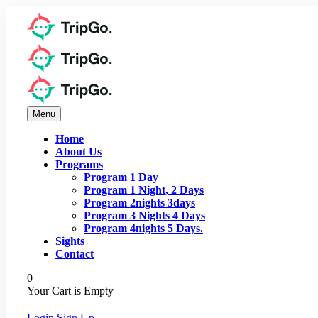
Menu
Home
About Us
Programs
Program 1 Day
Program 1 Night, 2 Days
Program 2nights 3days
Program 3 Nights 4 Days
Program 4nights 5 Days.
Sights
Contact
0
Your Cart is Empty
Login
Sign Up