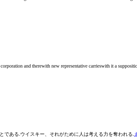
corporation and therewith new representative carrieswith it a suppositi
とである.ウイスキー、それがために人は考える力を奪われる.