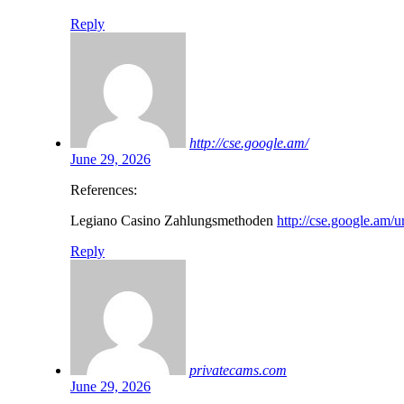
Reply
http://cse.google.am/
June 29, 2026
References:
Legiano Casino Zahlungsmethoden
http://cse.google.a
Reply
privatecams.com
June 29, 2026