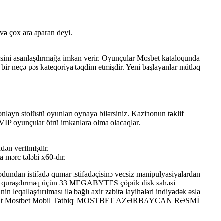
və çox ara aparan deyi.
rosesini asanlaşdırmağa imkan verir. Oyunçular Mosbet kataloqunda
 bir neçə pəs kateqoriya təqdim etmişdir. Yeni başlayanlar mütləq
onlayn stolüstü oyunları oynaya bilərsiniz. Kazinonun təklif
 VIP oyunçular ötrü imkanlara olma olacaqlar.
dən verilmişdir.
 mərc tələbi x60-dır.
undan istifadə qumar istifadəçisinə vecsiz manipulyasiyalardan
acetdə quraşdırmaq üçün 33 MEGABYTES çöpük disk sahəsi
n leqallaşdırılması ilə bağlı axir zabitə layihələri indiyədək əsla
ontent Mostbet Mobil Tətbiqi MOSTBET AZƏRBAYCAN RƏSMİ