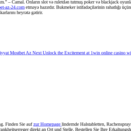
m.” – Camal. Onların slot və ruletdən tutmuş poker və blackjack oyunl
bet-az-24.com
etməyə hazırdır. Bukmeker istifadəçilərinin rahatlığı üçün
rlarını heyrətə gətirir.
iyyat Mostbet Az
Next
Unlock the Excitement at 1win online casino wi
ung. Finden Sie auf
zur Homepage
lindernde Halstabletten, Rachenspray
heitserreger direkt an Ort und Stelle. Bestellen Sie Ihre Erkaltungsh