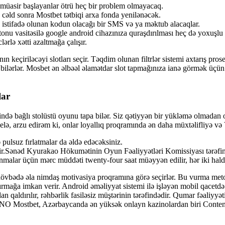
 müasir başlayanlar ötrü heç bir problem olmayacaq.
cəld sonra Mostbet tətbiqi arxa fonda yenilənəcək.
 istifadə olunan kodun olacağı bir SMS və ya məktub alacaqlar.
u vasitəsilə google android cihazınıza quraşdırılması heç də yoxuşlu 
ərlə xətti azaltmağa çalışır.
n keçiriləcəyi slotları seçir. Təqdim olunan filtrlər sistemi axtarış p
 bilərlər. Mosbet ən əlbəəl əlamətdar slot tapmağınıza ianə görmək üçün
lar
sində bağlı stolüstü oyunu tapa bilər. Siz qətiyyən bir yükləmə olmadan 
elə, arzu edirəm ki, onlar loyallıq proqramında ən daha müxtəlifliyə və
lsuz fırlatmalar da əldə edəcəksiniz.
ilir.Sənəd Kyurakao Hökumətinin Oyun Fəaliyyətləri Komissiyası tərəfin
nmalar üçün mərc müddəti twenty-four saat müəyyən edilir, hər iki halda
övbədə əla nimdaş motivasiya proqramına görə seçirlər. Bu vurma metod
şdırmağa imkan verir. Android əməliyyat sistemi ilə işləyən mobil q
ldırılır, rəhbərlik fasiləsiz müştərinin tərəfindədir. Qumar fəaliyyətini
Mostbet, Azərbaycanda ən yüksək onlayn kazinolardan biri C