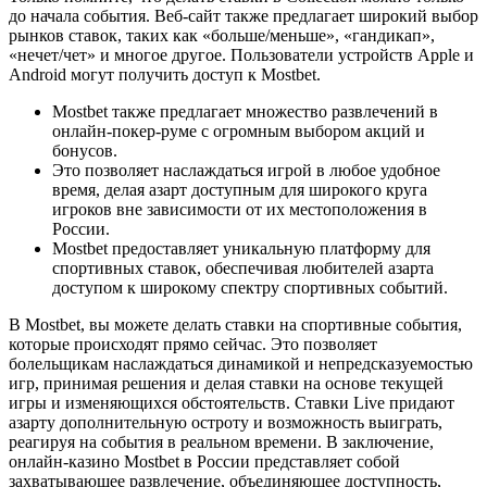
до начала события. Веб-сайт также предлагает широкий выбор
рынков ставок, таких как «больше/меньше», «гандикап»,
«нечет/чет» и многое другое. Пользователи устройств Apple и
Android могут получить доступ к Mostbet.
Mostbet также предлагает множество развлечений в
онлайн-покер-руме с огромным выбором акций и
бонусов.
Это позволяет наслаждаться игрой в любое удобное
время, делая азарт доступным для широкого круга
игроков вне зависимости от их местоположения в
России.
Mostbet предоставляет уникальную платформу для
спортивных ставок, обеспечивая любителей азарта
доступом к широкому спектру спортивных событий.
В Mostbet, вы можете делать ставки на спортивные события,
которые происходят прямо сейчас. Это позволяет
болельщикам наслаждаться динамикой и непредсказуемостью
игр, принимая решения и делая ставки на основе текущей
игры и изменяющихся обстоятельств. Ставки Live придают
азарту дополнительную остроту и возможность выиграть,
реагируя на события в реальном времени. В заключение,
онлайн-казино Mostbet в России представляет собой
захватывающее развлечение, объединяющее доступность,