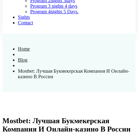
Program 2nights 3days
Program 3 nights 4 days
Program 4nights 5 Days.
Sights
Contact
Home
Blog
Mostbet: Лучшая Букмекерская Компания И Онлайн-
казино В России
Mostbet: Лучшая Букмекерская
Компания И Онлайн-казино В России