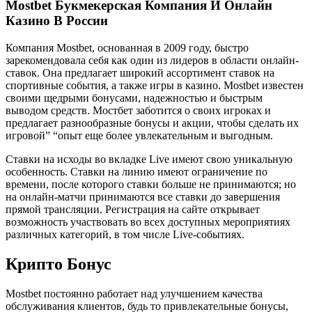
Mostbet Букмекерская Компания И Онлайн
Казино В России
Компания Mostbet, основанная в 2009 году, быстро
зарекомендовала себя как один из лидеров в области онлайн-
ставок. Она предлагает широкий ассортимент ставок на
спортивные события, а также игры в казино. Mostbet известен
своими щедрыми бонусами, надежностью и быстрым
выводом средств. Мостбет заботится о своих игроках и
предлагает разнообразные бонусы и акции, чтобы сделать их
игровой” “опыт еще более увлекательным и выгодным.
Ставки на исходы во вкладке Live имеют свою уникальную
особенность. Ставки на линию имеют ограничение по
времени, после которого ставки больше не принимаются; но
на онлайн-матчи принимаются все ставки до завершения
прямой трансляции. Регистрация на сайте открывает
возможность участвовать во всех доступных мероприятиях
различных категорий, в том числе Live-событиях.
Крипто Бонус
Mostbet постоянно работает над улучшением качества
обслуживания клиентов, будь то привлекательные бонусы,