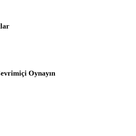
lar
evrimiçi Oynayın ️