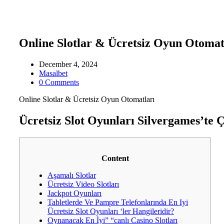
Online Slotlar & Ücretsiz Oyun Otomat
December 4, 2024
Masalbet
0 Comments
Online Slotlar & Ücretsiz Oyun Otomatları
Ücretsiz Slot Oyunları Silvergames’te Ç
Content
Aşamalı Slotlar
Ücretsiz Video Slotları
Jackpot Oyunları
Tabletlerde Ve Pampre Telefonlarında En Iyi
Ücretsiz Slot Oyunları ‘ler Hangileridir?
Oynanacak En İyi” “canlı Casino Slotları