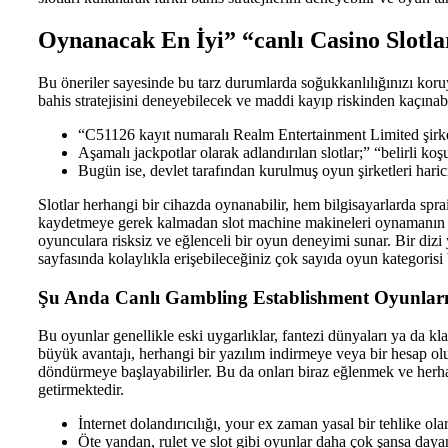
Oynanacak En İyi” “canlı Casino Slotla
Bu öneriler sayesinde bu tarz durumlarda soğukkanlılığınızı koruy
bahis stratejisini deneyebilecek ve maddi kayıp riskinden kaçınab
“C51126 kayıt numaralı Realm Entertainment Limited şirket
Aşamalı jackpotlar olarak adlandırılan slotlar;” “belirli koşu
Bugün ise, devlet tarafından kurulmuş oyun şirketleri har
Slotlar herhangi bir cihazda oynanabilir, hem bilgisayarlarda sprai
kaydetmeye gerek kalmadan slot machine makineleri oynamanın he
oyunculara risksiz ve eğlenceli bir oyun deneyimi sunar. Bir diz
sayfasında kolaylıkla erişebileceğiniz çok sayıda oyun kategorisi
Şu Anda Canlı Gambling Establishment Oyunları 
Bu oyunlar genellikle eski uygarlıklar, fantezi dünyaları ya da kla
büyük avantajı, herhangi bir yazılım indirmeye veya bir hesap o
döndürmeye başlayabilirler. Bu da onları biraz eğlenmek ve herhan
getirmektedir.
İnternet dolandırıcılığı, your ex zaman yasal bir tehlike o
Öte yandan, rulet ve slot gibi oyunlar daha çok şansa da