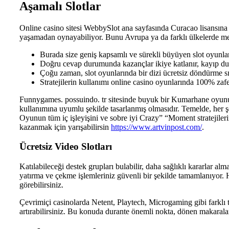
Aşamalı Slotlar
Online casino sitesi WebbySlot ana sayfasında Curacao lisansına 
yaşamadan oynayabiliyor. Bunu Avrupa ya da farklı ülkelerde mer
Burada size geniş kapsamlı ve sürekli büyüyen slot oyunla
Doğru cevap durumunda kazançlar ikiye katlanır, kayıp du
Çoğu zaman, slot oyunlarında bir dizi ücretsiz döndürme sıra
Stratejilerin kullanımı online casino oyunlarında 100% zafe
Funnygames. possuindo. tr sitesinde buyuk bir Kumarhane oyunu 
kullanımına uyumlu şekilde tasarlanmış olmasıdır. Temelde, her ş
Oyunun tüm iç işleyişini ve sobre iyi Crazy” “Moment stratejile
kazanmak için yarışabilirsin
https://www.artvinpost.com/
.
Ücretsiz Video Slotları
Katılabileceği destek grupları bulabilir, daha sağlıklı kararlar a
yatırma ve çekme işlemleriniz güvenli bir şekilde tamamlanıyor. 
görebilirsiniz.
Çevrimiçi casinolarda Netent, Playtech, Microgaming gibi farklı t
artırabilirsiniz. Bu konuda durante önemli nokta, dönen makarala