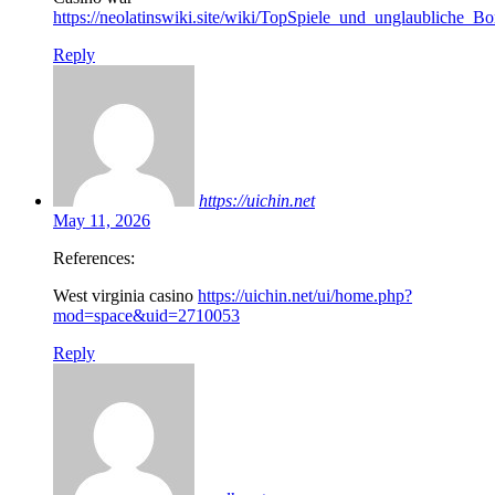
https://neolatinswiki.site/wiki/TopSpiele_und_unglaubliche_
Reply
https://uichin.net
May 11, 2026
References:
West virginia casino
https://uichin.net/ui/home.php?
mod=space&uid=2710053
Reply