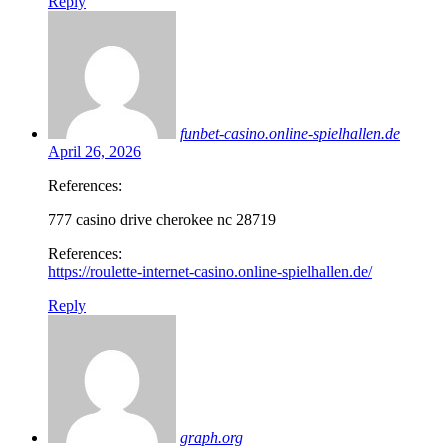
Reply
funbet-casino.online-spielhallen.de
April 26, 2026
References:
777 casino drive cherokee nc 28719
References:
https://roulette-internet-casino.online-spielhallen.de/
Reply
graph.org