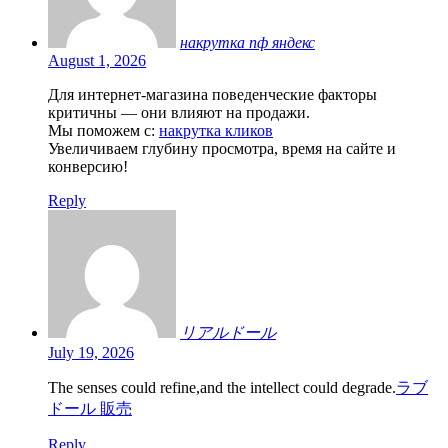
накрутка пф яндекс
August 1, 2026
Для интернет-магазина поведенческие факторы
критичны — они влияют на продажи.
Мы поможем с:
накрутка кликов
Увеличиваем глубину просмотра, время на сайте и
конверсию!
Reply
リアルドール
July 19, 2026
The senses could refine,and the intellect could degrade.
ラブ
ドール 販売
Reply