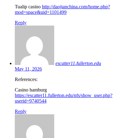
Tualip casino
http://daojianchina.com/home.php?
mod=space&uid=1101499
Reply
escatter11.fullerton.edu
May 11, 2026
References:
Casino hamburg
https://escatter11.fullerton.edu/nfs/show_user.php?
userid=9740544
Reply