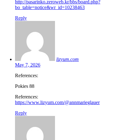
http://pasarinko.zeroweb.kr/bbs/board.php?
bo_table=notice&wr_id=10238463
Reply
lizyum.com
May 7, 2026
References:
Pokies 88
References:
https://www.lizyum.com/@annmarieglauer
Reply