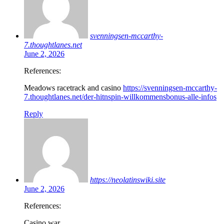
svenningsen-mccarthy-
7.thoughtlanes.net
June 2, 2026
References:
Meadows racetrack and casino
https://svenningsen-mccarthy-
7.thoughtlanes.net/der-hitnspin-willkommensbonus-alle-infos
Reply
https://neolatinswiki.site
June 2, 2026
References:
Casino war