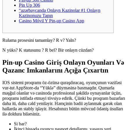
Pin Up 306
“azərbaycanda Onlayn Kazinolar #1 Onlayn
Kazinonuzu Tapın
Casino Móvil Y Pin-up Casino App
Rulama prosesini tamamlay? R v? Yaln?
N yüks? K statusunu ? R bel? Bir onlayn cüzdan?
Pin-up Casino Giriş Onlayn Oyunları Və
Qazanc Imkanlarını Açığa Çıxartın
IOS sistemi proqramı öz-özünə quraşdıracaq, oyunçunun vəzifəsi
vur-tut AppStore-da “Yüklə” düyməsinə basmaqdır. Qumarla
məşğul olanlar və casinoda professional şəkildə oynayanlar üçün,
proqramı istifadə etməyi tövsiyə edirik. Çünki bu proqram bazarları
daha iti, daha cəld yeniləyir. Həmçinin bədii əylənmək gərək olan
hallarda ən stably işləyir. Hesabınızı bütün mövcud ödəniş üsulları
ilə doldura bilərsiniz.
Si bar?
İkinci hissədə oyunçu pasport detallarını, yaşayış yeri