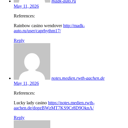
madk-auto.ru
May 11, 2026
References:
Rainbow casino wendover
http://madk-
auto.ru/user/caprhythm17/
Reply
notes.medien.rwth-aachen.de
May 11, 2026
References:
Lucky lady casino
https://notes.medien.rwth-
aachen.de/dopzBWzMT7KS9Cr8D9OknA/
Reply