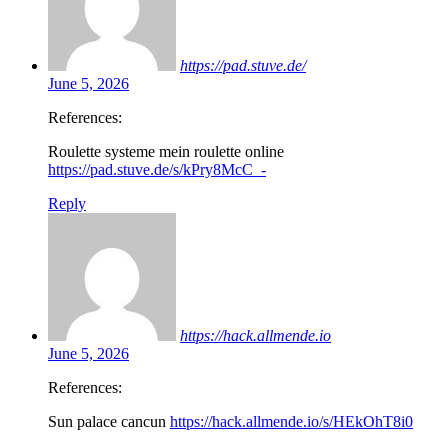
https://pad.stuve.de/
June 5, 2026
References:
Roulette systeme mein roulette online
https://pad.stuve.de/s/kPry8McC_-
Reply
https://hack.allmende.io
June 5, 2026
References:
Sun palace cancun
https://hack.allmende.io/s/HEkOhT8i0