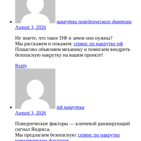
накрутка поведенческого фактора
August 3, 2026
Не знаете, что такое ПФ и зачем они нужны?
Мы расскажем и покажем:
сервис по накрутке пф
Пошагово объясняем механику и помогаем внедрить
безопасную накрутку на вашем проекте!
Reply
пф накрутка
August 3, 2026
Поведенческие факторы — ключевой ранжирующий
сигнал Яндекса.
Мы предлагаем безопасную:
сервис по накрутке
поведенческих факторов