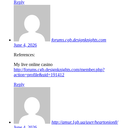
Reply
forums.cgb.designknights.com
June 4, 2026
References:
My live online casino
http://forums.cgb.designknights.com/member.php?
action=profile&uid=191412
Reply
http://amur.1gb.ua/user/heartonion8/
June 4, 2026