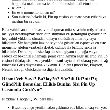
haqqında məlumatı və telefon nömrəsini daxil etməlidir.
Ri ötrü ?
En este momento idman m?
Son təsir isə belədir ki, Pin up casino və mərc saytı etibarlı və
məşhur bir saytdır.
Belə vahid sənədin olması virtual qumar müəssisəsinin müştərilərlə
maliyyə hesablaşmalarında dürüstlüyünü və şəffaflığını göstərir. Siz
heç vahid yükləmə olmadan onlayn stolüstü oyunları oynaya
bilərsiniz. Siz həmçinin kazino saytında göstərilən e-poçt və en este
momento telefon vasitəsilə dəstək xidməti ilə bağlılıq saxlaya
bilərsiniz. Demo rejimi sizə lap əla strategiyanı tapmağa və ya
sadəcə öz bəxtinizi sınamağa şərait verir. Amma əgər siz artıq Pin up
casino istifadəçisisinizsə, yenidən rəsmi sayta daxil olaraq yuxarı sağ
küncdəki Giriş düyməsinə klikləyin. Bunlara QuickFire, Playson,
Netent, Ezugi, Quickspin və digərləri daxildir.
R?smi Veb Sayt? Ba?lay?n? Sür?tli Öd?ni?l?r,
Günd?lik Bonuslar, Elliklə Bunlar Sizi Pin Up
Casinoda Gözl?yir”
N xidm? T nöqt? QIWI para kis?
Bəzən oyunçu yeniləmədən çəkinmə edə bilər, ancaq var-yox