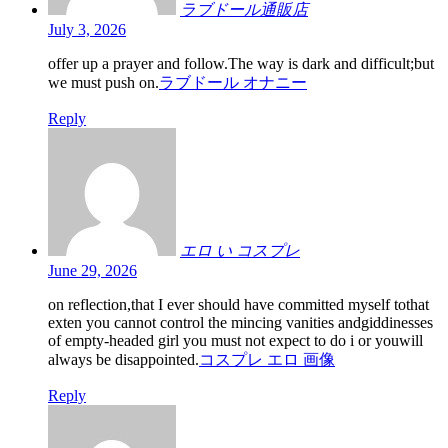
ラブドール通販店
July 3, 2026
offer up a prayer and follow.The way is dark and difficult;but
we must push on.
ラブドール オナニー
Reply
エロ い コスプレ
June 29, 2026
on reflection,that I ever should have committed myself tothat
exten you cannot control the mincing vanities andgiddinesses
of empty-headed girl you must not expect to do i or youwill
always be disappointed.
コスプレ エロ 画像
Reply