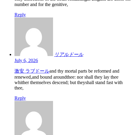
number and for the genitive,
Reply
リアルドール
July 6, 2026
激安 ラブドール
and thy mortal parts be reformed and
renewed,and bound aroundthee: nor shall they lay thee
whither themselves descend; but theyshall stand fast with
thee,
Reply