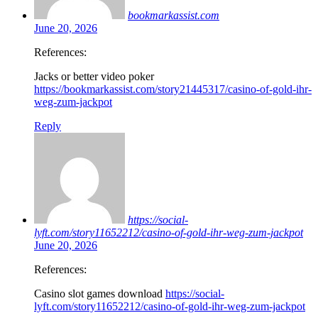
bookmarkassist.com
June 20, 2026
References:
Jacks or better video poker
https://bookmarkassist.com/story21445317/casino-of-gold-ihr-
weg-zum-jackpot
Reply
https://social-
lyft.com/story11652212/casino-of-gold-ihr-weg-zum-jackpot
June 20, 2026
References:
Casino slot games download
https://social-
lyft.com/story11652212/casino-of-gold-ihr-weg-zum-jackpot