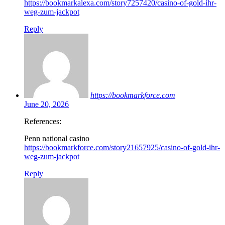
https://bookmarkalexa.com/story7257420/casino-of-gold-ihr-
weg-zum-jackpot
Reply
https://bookmarkforce.com
June 20, 2026
References:
Penn national casino
https://bookmarkforce.com/story21657925/casino-of-gold-ihr-
weg-zum-jackpot
Reply