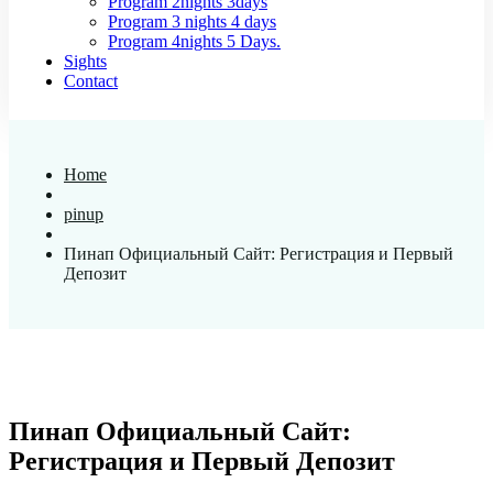
Program 2nights 3days
Program 3 nights 4 days
Program 4nights 5 Days.
Sights
Contact
Home
pinup
Пинап Официальный Сайт: Регистрация и Первый
Депозит
Пинап Официальный Сайт:
Регистрация и Первый Депозит