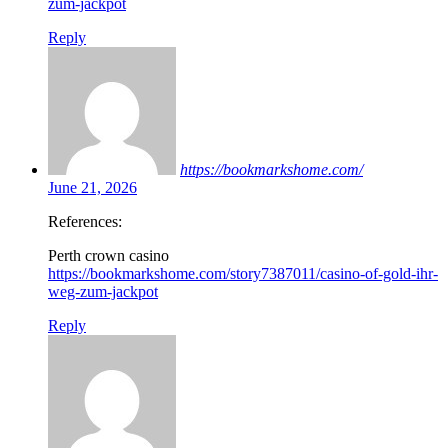
zum-jackpot
Reply
https://bookmarkshome.com/
June 21, 2026
References:
Perth crown casino
https://bookmarkshome.com/story7387011/casino-of-gold-ihr-
weg-zum-jackpot
Reply