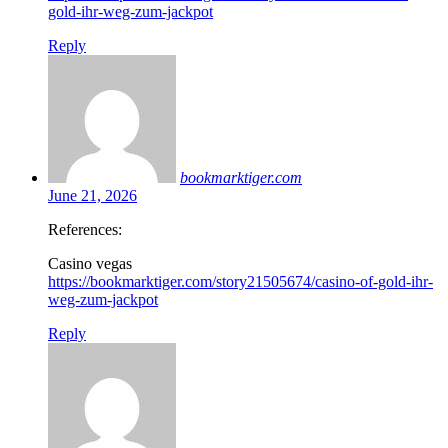
gold-ihr-weg-zum-jackpot
Reply
bookmarktiger.com
June 21, 2026
References:
Casino vegas
https://bookmarktiger.com/story21505674/casino-of-gold-ihr-
weg-zum-jackpot
Reply