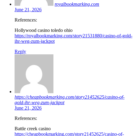
royalbookmarking.com
June 21, 2026
References:
Hollywood casino toledo ohio
https://royalbookmarking.com/story21531880/casino-of-gold-
ihr-weg-zum-jackpot
Reply
https://cheapbookmarking.com/story21452625/casino-of-
gold-ihr-weg-zum-jackpot
June 21, 2026
References:
Battle creek casino
https://cheapbookmarking.com/story21452625/casino-of-