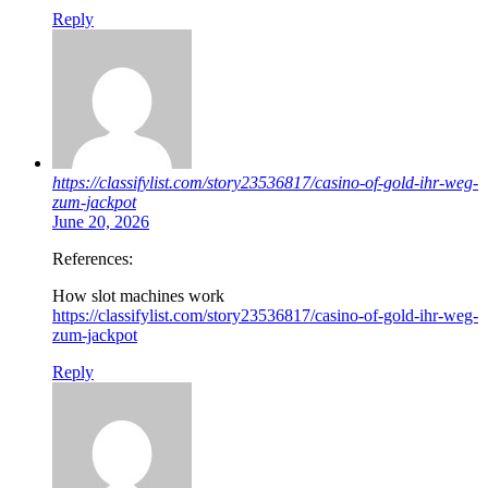
Reply
https://classifylist.com/story23536817/casino-of-gold-ihr-weg-
zum-jackpot
June 20, 2026
References:
How slot machines work
https://classifylist.com/story23536817/casino-of-gold-ihr-weg-
zum-jackpot
Reply