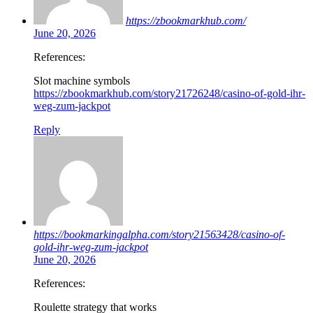
https://zbookmarkhub.com/
June 20, 2026
References:
Slot machine symbols
https://zbookmarkhub.com/story21726248/casino-of-gold-ihr-
weg-zum-jackpot
Reply
https://bookmarkingalpha.com/story21563428/casino-of-
gold-ihr-weg-zum-jackpot
June 20, 2026
References:
Roulette strategy that works