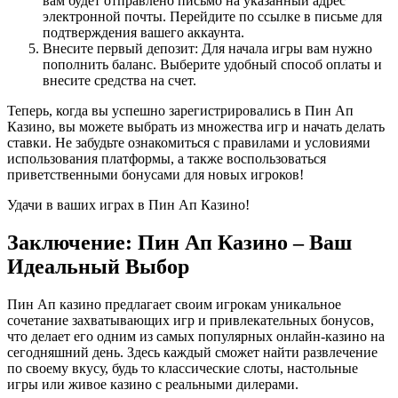
вам будет отправлено письмо на указанный адрес
электронной почты. Перейдите по ссылке в письме для
подтверждения вашего аккаунта.
Внесите первый депозит: Для начала игры вам нужно
пополнить баланс. Выберите удобный способ оплаты и
внесите средства на счет.
Теперь, когда вы успешно зарегистрировались в Пин Ап
Казино, вы можете выбрать из множества игр и начать делать
ставки. Не забудьте ознакомиться с правилами и условиями
использования платформы, а также воспользоваться
приветственными бонусами для новых игроков!
Удачи в ваших играх в Пин Ап Казино!
Заключение: Пин Ап Казино – Ваш
Идеальный Выбор
Пин Ап казино предлагает своим игрокам уникальное
сочетание захватывающих игр и привлекательных бонусов,
что делает его одним из самых популярных онлайн-казино на
сегодняшний день. Здесь каждый сможет найти развлечение
по своему вкусу, будь то классические слоты, настольные
игры или живое казино с реальными дилерами.