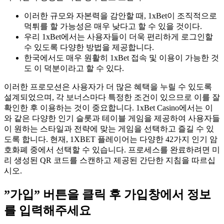
이러한 규모와 자본력을 감안할 때, 1xBet이 조직적으로
먹튀를 할 가능성은 매우 낮다고 할 수 있을 것이다.
우리 1xBet에서는 사용자들이 더욱 편리하게 로그인할
수 있도록 다양한 방법을 제공합니다.
한국에서도 매우 원활히 1xBet 접속 및 이용이 가능한 것
도 이 덕분이라고 할 수 있다.
이러한 프로모션은 사용자가 더 많은 혜택을 누릴 수 있도록
설계되었으며, 각 보너스마다 특정한 조건이 있으므로 이를 잘
확인한 후 이용하는 것이 중요합니다. 1xBet Casino에서는 이
와 같은 다양한 인기 슬롯과 테이블 게임을 제공하여 사용자들
이 원하는 스타일과 전략에 맞는 게임을 선택하고 즐길 수 있
도록 합니다. 현재, 1XBET 플레이어는 다양한 42가지 인기 암
호화폐 중에서 선택할 수 있습니다. 프로세스를 완료하려면 미
리 생성된 QR 코드를 스캔하고 제공된 간단한 지침을 따르십
시오.
”가입” 버튼을 클릭 후 가입창에서 정보
를 입력해주세요