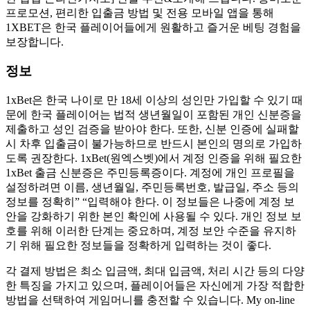
프로모션, 편리한 입출금 방법 및 전용 모바일 앱을 통해
1XBET은 한국 플레이어들에게 원활하고 즐거운 베팅 경험을
보장합니다.
정보
1xBet은 한국 나이로 만 18세 이상의 성인만 가입할 수 있기 때
문에 한국 플레이어는 법적 생년월일이 포함된 개인 신분증을
제출하고 성인 검증을 받아야 한다. 또한, 신분 인증에 실패할
시 차후 입출금이 불가능하므로 반드시 본인의 명의로 가입하
도록 권장한다. 1xBet(원엑스벳)에서 계정 인증을 위해 필요한
1xBet 출금 신분증은 주민등록증이다. 계정에 개인 프로필을
설정하려면 이름, 생년월일, 주민등록번호, 발급일, 주소 등의
정보를 정확히” “입력해야 한다. 이 정보들은 나중에 계정 보
안을 강화하기 위한 본인 확인에 사용될 수 있다. 개인 정보 보
호를 위해 이러한 단계는 중요하며, 계정 보안 수준을 유지하
기 위해 필요한 정보들을 정확하게 입력하는 것이 좋다.
각 결제 방법은 최소 입금액, 최대 입금액, 처리 시간 등의 다양
한 특징을 가지고 있으며, 플레이어들은 자신에게 가장 적합한
방법을 선택하여 게임머니를 충전할 수 있습니다. My on-line