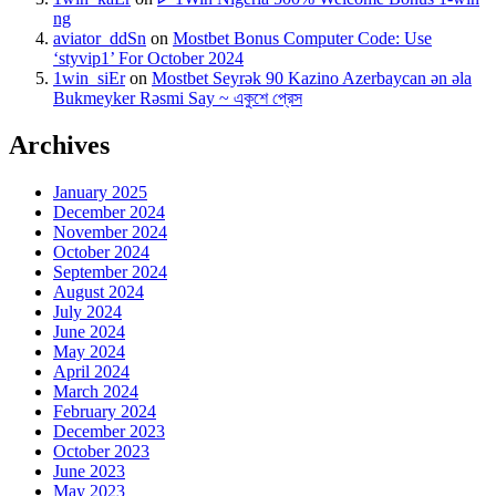
ng
aviator_ddSn
on
Mostbet Bonus Computer Code: Use
‘styvip1’ For October 2024
1win_siEr
on
Mostbet Seyrək 90 Kazino Azerbaycan ən əla
Bukmeyker Rəsmi Say ~ একুশে প্রেস
Archives
January 2025
December 2024
November 2024
October 2024
September 2024
August 2024
July 2024
June 2024
May 2024
April 2024
March 2024
February 2024
December 2023
October 2023
June 2023
May 2023