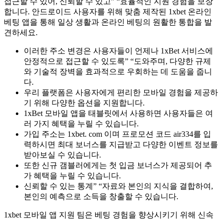
접근할 수 있어, 신뢰할 수 있고” “효율적인 지원 경험을 보장
합니다. 안드로이드 사용자를 위해 맞춤 제작된 1xbet 온라인
베팅 앱을 통해 일상 생활과 온라인 베팅의 원활한 통합을 발
견하세요.
이러한 주소 변경은 사용자들이 언제나 1xBet 서비스에
안정적으로 접근할 수 있도록” “도와주며, 다양한 규제
와 기술적 장벽을 효과적으로 우회하는 데 도움을 줍니
다.
우리 플랫폼은 사용자에게 편리한 모바일 경험을 제공하
기 위해 다양한 옵션을 지원합니다.
1xBet 모바일 앱을 태블릿에서 사용하면 사용자들은 여
러 가지 혜택을 누릴 수 있습니다.
가입 주소는 1xbet. com 이며 프로모션 코드 air334를 입
력하시면 최대 보너스를 지급받고 다양한 이벤트 정보를
받아보실 수 있습니다.
또한 신규 갬블러에게는 첫 입금 보너스가 제공되어 추
가 혜택을 누릴 수 있습니다.
신뢰할 수 있는 통계” “자료와 본인의 지식을 결합하여,
본인의 예측으로 소득을 창출할 수 있습니다.
1xbet 모바일 앱 지원 팀은 베팅 경험을 향상시키기 위해 신속