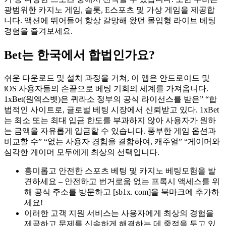
광범위한 카지노 게임, 슬롯, E스포츠 및 가상 게임을 제공합
니다. 액션에 뛰어들어 항상 갈망해 왔던 몰입형 라이브 베팅
경험을 즐겨보세요.
Bet는 한국에서 합법인가요?
쉬운 다운로드 및 설치 과정을 거쳐, 이 앱은 안드로이드 및
iOS 사용자들의 손끝으로 베팅 기회의 세계를 가져옵니다.
1xBet(원엑스벳)은 퀴라소 정부의 공식 라이선스를 받은” “합
법적인 사이트로, 글로벌 베팅 시장에서 신뢰받고 있다. 1xBet
는 최소 또는 최대 입금 한도를 부과하지 않아 사용자가 원하
는 금액을 자유롭게 입금할 수 있습니다. 풍부한 게임 옵션과
비교할 수” “없는 사용자 경험을 결합하여, 캐주얼” “게이머와
심각한 게이머 모두에게 최상의 선택입니다.
흥미롭고 안전한 스포츠 베팅 및 카지노 베팅모험을 발
견하세요 – 안전하고 번거로움 없는 프록시 액세스를 위
해 공식 주소를 방문하고 [sb1x. com]을 북마크에 추가하
세요!
이러한 고객 지원 서비스는 사용자에게 최상의 경험을
제공하고 문제를 신속하게 해결하는 데 중점을 두고 있