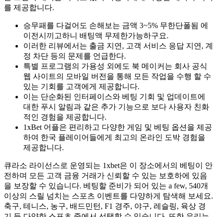
를 제공합니다.
승무패를 다걸어도 손해보는 금액 3~5% 무한단폴됨 에
이전시끼고하니 배팅액 무제한가능하구요.
이러한 리뷰에서는 출금 지연, 고객 서비스 응답 지연, 계
정 차단 등의 문제를 언급한다.
특별 프로그램의 가용성 외에도 북 메이커는 회사 공식
웹 사이트의 모바일 버전을 통해 모든 작업을 수행 할 수
있는 기회를 고객에게 제공합니다.
이는 단순화된 인터페이스와 베팅 기회 및 업데이트에
대한 푸시 알림과 같은 추가 기능으로 보다 사용자 친화
적인 경험을 제공합니다.
1xBet 어플은 편리하고 다양한 게임 및 베팅 옵션을 제공
하여 한국 플레이어들에게 최고의 온라인 도박 경험을
제공합니다.
큐라소 라이선스로 운영되는 1xbet은 이 장소에서의 베팅이 안
전하며 모든 고객 금융 거래가 신뢰할 수 있는 보호하에 있음
을 보장할 수 있습니다. 베팅할 준비가 되어 있는 a few, 540개
이상의 스릴 넘치는 스포츠 이벤트를 다양하게 탐색해 보세요.
축구, 테니스, 농구, 배드민턴, F1 경주, 야구, 레슬링, 육상 경
기 등 다양한 스포츠 중에서 선택할 수 있습니다. 또한 우리는