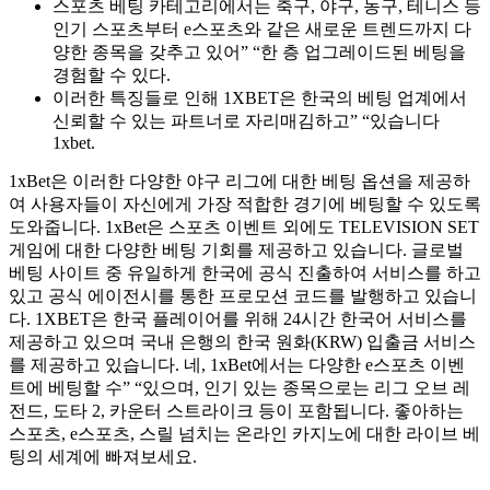
스포츠 베팅 카테고리에서는 축구, 야구, 농구, 테니스 등
인기 스포츠부터 e스포츠와 같은 새로운 트렌드까지 다
양한 종목을 갖추고 있어” “한 층 업그레이드된 베팅을
경험할 수 있다.
이러한 특징들로 인해 1XBET은 한국의 베팅 업계에서
신뢰할 수 있는 파트너로 자리매김하고” “있습니다
1xbet.
1xBet은 이러한 다양한 야구 리그에 대한 베팅 옵션을 제공하
여 사용자들이 자신에게 가장 적합한 경기에 베팅할 수 있도록
도와줍니다. 1xBet은 스포츠 이벤트 외에도 TELEVISION SET
게임에 대한 다양한 베팅 기회를 제공하고 있습니다. 글로벌
베팅 사이트 중 유일하게 한국에 공식 진출하여 서비스를 하고
있고 공식 에이전시를 통한 프로모션 코드를 발행하고 있습니
다. 1XBET은 한국 플레이어를 위해 24시간 한국어 서비스를
제공하고 있으며 국내 은행의 한국 원화(KRW) 입출금 서비스
를 제공하고 있습니다. 네, 1xBet에서는 다양한 e스포츠 이벤
트에 베팅할 수” “있으며, 인기 있는 종목으로는 리그 오브 레
전드, 도타 2, 카운터 스트라이크 등이 포함됩니다. 좋아하는
스포츠, e스포츠, 스릴 넘치는 온라인 카지노에 대한 라이브 베
팅의 세계에 빠져보세요.