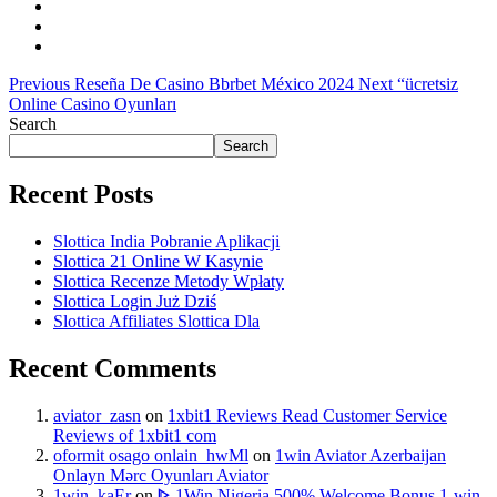
Previous
Reseña De Casino Bbrbet México 2024
Next
“ücretsiz
Online Casino Oyunları
Search
Search
Recent Posts
Slottica India Pobranie Aplikacji
Slottica 21 Online W Kasynie
Slottica Recenze Metody Wpłaty
Slottica Login Już Dziś
Slottica Affiliates Slottica Dla
Recent Comments
aviator_zasn
on
1xbit1 Reviews Read Customer Service
Reviews of 1xbit1 com
oformit osago onlain_hwMl
on
1win Aviator Azerbaijan
Onlayn Mərc Oyunları Aviator
1win_kaEr
on
ᐈ 1Win Nigeria 500% Welcome Bonus 1-win