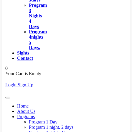
Program
3
Nights
4
Days
Program
4nights
5
Days.
Sights
Contact
0
Your Cart is Empty
Login
Sign Up
Home
About Us
Programs
Program 1 Day
Program 1 night, 2 days