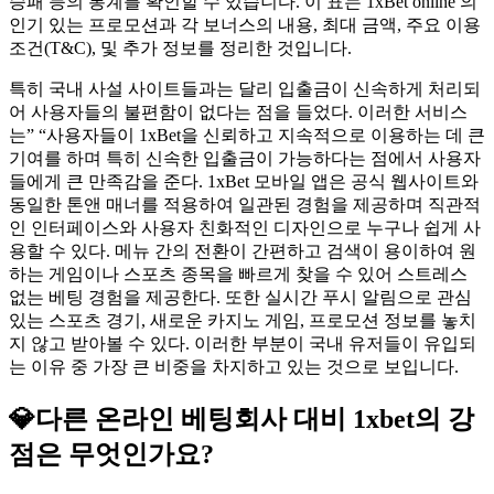
승패 등의 통계를 확인할 수 있습니다. 이 표는 1xBet online 의
인기 있는 프로모션과 각 보너스의 내용, 최대 금액, 주요 이용
조건(T&C), 및 추가 정보를 정리한 것입니다.
특히 국내 사설 사이트들과는 달리 입출금이 신속하게 처리되
어 사용자들의 불편함이 없다는 점을 들었다. 이러한 서비스
는” “사용자들이 1xBet을 신뢰하고 지속적으로 이용하는 데 큰
기여를 하며 특히 신속한 입출금이 가능하다는 점에서 사용자
들에게 큰 만족감을 준다. 1xBet 모바일 앱은 공식 웹사이트와
동일한 톤앤 매너를 적용하여 일관된 경험을 제공하며 직관적
인 인터페이스와 사용자 친화적인 디자인으로 누구나 쉽게 사
용할 수 있다. 메뉴 간의 전환이 간편하고 검색이 용이하여 원
하는 게임이나 스포츠 종목을 빠르게 찾을 수 있어 스트레스
없는 베팅 경험을 제공한다. 또한 실시간 푸시 알림으로 관심
있는 스포츠 경기, 새로운 카지노 게임, 프로모션 정보를 놓치
지 않고 받아볼 수 있다. 이러한 부분이 국내 유저들이 유입되
는 이유 중 가장 큰 비중을 차지하고 있는 것으로 보입니다.
💎다른 온라인 베팅회사 대비 1xbet의 강
점은 무엇인가요?