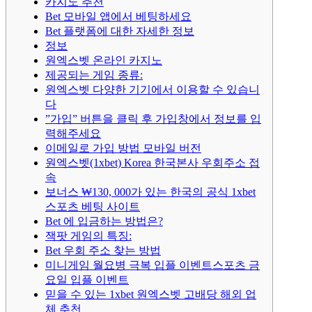
카지노 추천
Bet 모바일 앱에서 베팅하세요
Bet 플랫폼에 대한 자세한 정보
정보
원엑스벳 온라인 카지노
제공되는 게임 종류:
원엑스벳 다양한 기기에서 이용할 수 있습니
다
”가입” 버튼을 클릭 후 가입창에서 정보를 입
력해주세요
이메일로 가입 방법 모바일 버전
원엑스벳(1xbet) Korea 한국본사 우회주소 접
속
보너스 ₩130, 000가 있는 한국의 공식 1xbet
스포츠 베팅 사이트
Bet 에 입금하는 방법은?
잭팟 게임의 특징:
Bet 우회 주소 찾는 방법
미니게임 월요병 극복 입플 이벤트스포츠 금
요일 입플 이벤트
믿을 수 있는 1xbet 원엑스벳 고배당 해외 업
체 추천