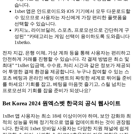
습니다.
1xbet 앱은 안드로이드와 iOS 기기에서 모두 다운로드할
수 있으므로 사용자는 자신에게 가장 편리한 플랫폼을
선택할 수 있습니다.
카지노, 라이브딜러, 스포츠, 프로모션으로 간단하게 구
성된” “카테고리는 게임 선택이 용이하도록 도와줍니다
1xbetko.
전자 지갑, 은행 이체, 가상 계좌 등을 통해 사용자는 편리하고
안전하게 거래를 진행할 수 있습니다. 각 결제 방법은 최소 및
최대” “1xBet 입금액, 수수료, 처리 시간과 같은 정보가 제공되
어 투명한 결제 환경을 제공합니다. 누구나 참여할 수 있는 스
포츠 베팅과 온라인 베팅 이벤트의 짜릿한 세계로 뛰어들 준비
를 하세요! 기회를 잡고, 베팅을 마음껏 즐기고, 스릴 넘치는
프로모션의 기회를 잡을 준비가 되셨나요?
Bet Korea 2024 원엑스벳 한국의 공식 웹사이트
1xBet 앱 사용자는 최소 18세 이상이어야 하며, 보안 강화와 최
적의 성능을 위해 정기적으로 앱을 업데이트하는 것이 권장됩
니다. 한국의 1xbet 모바일 사용자는 다양한 지원 채널에 쉽게