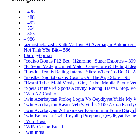
– 438
– 488
– 495
– 554
– 863
– 986
:azmostbet-aze45 Xətti Və Live At Azerbaijan Bukmeke
Nơi Tình Yêu Bắt – 566
! Без рубрики
"codigo Bonus F12 Bet "f12promo" Super Esportes – 399
"fc Seoul Vs Jeju United Match Conjecture & Betting Ide
"Lawful Tennis Betting Internet Sites: Where To Bet On 
"‎mostbet Sportsbook & Casino On The App Store – 98
"Rəsmi 1xbet Mobi Versiya Girişi 1xbet Mobile Phone Ve
"Spela Online På Sports Activity, Racing, Hästar, Stop,
1Win AZ Casino
1win Azerbaycan Proloq Login Və Qeydiyyat Yukle My W
1win Azerbaycan Rəsmi Veb Saytı İlk 2100 Azn-ə Kəmiy
1win Azərbaycan ᐉ Bukmeker Kontorunun Formal Saytı ᐉ
1win Bonus => 1win Loyallıq Proqramı, Qeydiyyat Bonu
1Win Brasil
1WIN Casino Brasil
1win India