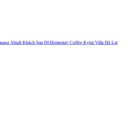
жана Abadi Khách Sạn Dl Homestay Coffee Kymi Villa Đà Lạt