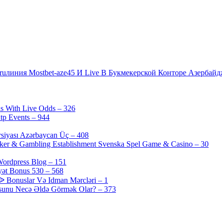
r::ruлиния Mostbet-aze45 И Live В Букмекерской Конторе Азербайд
as With Live Odds – 326
Atp Events – 944
rsiyası Azərbaycan Üç – 408
 Poker & Gambling Establishment Svenska Spel Game & Casino – 30
ordpress Blog – 151
yət Bonus 530 – 568
 Bonuslar Və Idman Mərcləri – 1
sunu Necə Əldə Görmək Olar? – 373