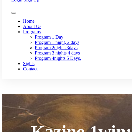
Home
About Us
Programs
Program 1 Day
Program 1 night, 2 days
Program 2nights 3days
Program 3 nights 4 days
Program 4nights 5 Days.
Sights
Contact
Kazino 1win: