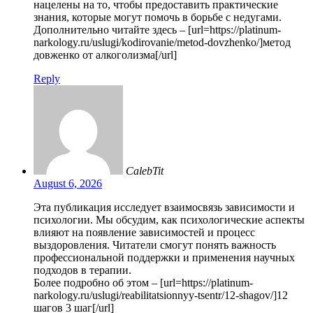
нацелены на то, чтобы предоставить практические
знания, которые могут помочь в борьбе с недугами.
Дополнительно читайте здесь – [url=https://platinum-
narkology.ru/uslugi/kodirovanie/metod-dovzhenko/]метод
довженко от алкоголизма[/url]
Reply
CalebTit
August 6, 2026
Эта публикация исследует взаимосвязь зависимости и
психологии. Мы обсудим, как психологические аспекты
влияют на появление зависимостей и процесс
выздоровления. Читатели смогут понять важность
профессиональной поддержки и применения научных
подходов в терапии.
Более подробно об этом – [url=https://platinum-
narkology.ru/uslugi/reabilitatsionnyy-tsentr/12-shagov/]12
шагов 3 шаг[/url]