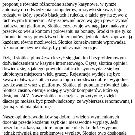
proponuje również różnorodne zabawy kasynowe, w tymże
automaty do odwiedzenia komputerów, rozrywki stołowe, tego
rodzaju w który sposób blackjack i ruletka, a także gry na żywo z
fachowymi krupierami. Aby zapewnić uczciwą grę i powstrzymać
nadużyciom platformy, Slottica egzekwuje wymagające maksymy
przeciwko wielu kontom i polowaniu na bonusy. Środki te nie tylko
chronią interesy prawdziwych internautów, jednak także zapewniają
każdemu równe możliwości. Slottica konsekwentnie wprowadza
różnorodne pewne rabaty, by podtrzymać emocje.
Dzięki slottica pl możesz cieszyć się gładkim i bezproblemowym
doświadczeniem w kasynie internetowego. Czytaj slottica opinie i
dowiedz się, z jakiego powodu slottica kasyno wydaje się być
ulubionym miejscem wielu graczy. Rejestracja wydaje się być
żwawa i łatwa, a slottica casino login umożliwia dobre i wygodne
użytkowanie wraz z platformy. Slottica pl, popularne również jako
Slottica casino, oferuje rozległy wybór komputerów, które są
dostępne 24/7. Nasze slottica recenzje są pozytywne, dzięki
dlaczego możesz być przeświadczony, że wybierzesz renomowaną i
godną zaufania platformę.
Nasze opinie zawodników są dobre, a wiele z wymienionych
docenia przede każdemu szybkie i niezawodne wypłaty. Jeśli
poszukujesz kasyna, które proponuje nie tylko duże wygrane,
jednak również nie problemowe wypłaty, Slottica owo doskonałe