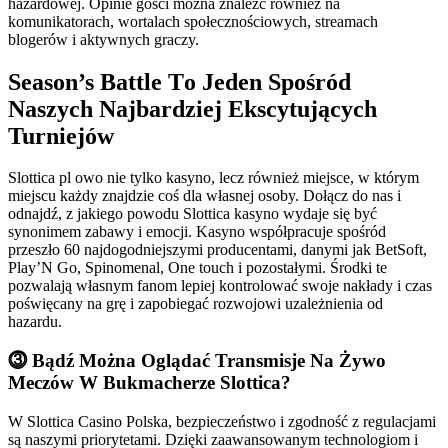
hazardowej. Opinie gości można znaleźć również na
komunikatorach, wortalach społecznościowych, streamach
blogerów i aktywnych graczy.
Sеаsоn’s Ваttlе Tо Jеdеn Spośród
Nаszyсh Nаjbаrdzіеj Еksсytująсyсh
Turnіеjów
Slottica pl owo nie tylko kasyno, lecz również miejsce, w którym
miejscu każdy znajdzie coś dla własnej osoby. Dołącz do nas i
odnajdź, z jakiego powodu Slottica kasyno wydaje się być
synonimem zabawy i emocji. Kasyno współpracuje spośród
przeszło 60 najdogodniejszymi producentami, danymi jak BetSoft,
Play’N Go, Spinomenal, One touch i pozostałymi. Środki te
pozwalają własnym fanom lepiej kontrolować swoje nakłady i czas
poświęcany na grę i zapobiegać rozwojowi uzależnienia od
hazardu.
⓷ Bądź Można Oglądać Transmisje Na Żywo
Meczów W Bukmacherze Slottica?
W Slottica Casino Polska, bezpieczeństwo i zgodność z regulacjami
są naszymi priorytetami. Dzięki zaawansowanym technologiom i