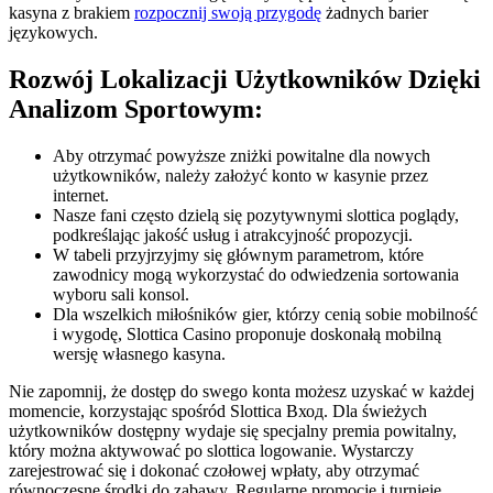
kasyna z brakiem
rozpocznij swoją przygodę
żadnych barier
językowych.
Rozwój Lokalizacji Użytkowników Dzięki
Analizom Sportowym:
Aby otrzymać powyższe zniżki powitalne dla nowych
użytkowników, należy założyć konto w kasynie przez
internet.
Nasze fani często dzielą się pozytywnymi slottica poglądy,
podkreślając jakość usług i atrakcyjność propozycji.
W tabeli przyjrzyjmy się głównym parametrom, które
zawodnicy mogą wykorzystać do odwiedzenia sortowania
wyboru sali konsol.
Dla wszelkich miłośników gier, którzy cenią sobie mobilność
i wygodę, Slottica Casino proponuje doskonałą mobilną
wersję własnego kasyna.
Nie zapomnij, że dostęp do swego konta możesz uzyskać w każdej
momencie, korzystając spośród Slottica Вход. Dla świeżych
użytkowników dostępny wydaje się specjalny premia powitalny,
który można aktywować po slottica logowanie. Wystarczy
zarejestrować się i dokonać czołowej wpłaty, aby otrzymać
równoczesne środki do zabawy. Regularne promocje i turnieje