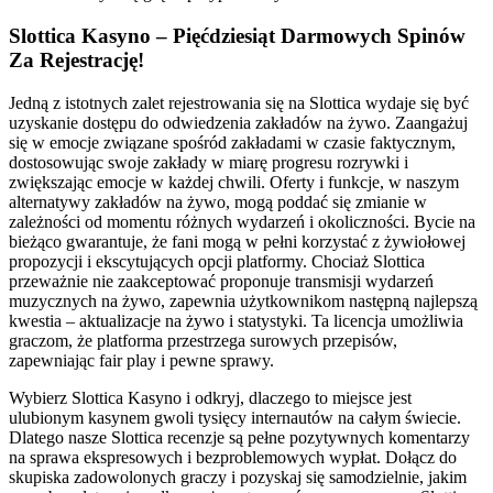
Slottica Kasyno – Pięćdziesiąt Darmowych Spinów
Za Rejestrację!
Jedną z istotnych zalet rejestrowania się na Slottica wydaje się być
uzyskanie dostępu do odwiedzenia zakładów na żywo. Zaangażuj
się w emocje związane spośród zakładami w czasie faktycznym,
dostosowując swoje zakłady w miarę progresu rozrywki i
zwiększając emocje w każdej chwili. Oferty i funkcje, w naszym
alternatywy zakładów na żywo, mogą poddać się zmianie w
zależności od momentu różnych wydarzeń i okoliczności. Bycie na
bieżąco gwarantuje, że fani mogą w pełni korzystać z żywiołowej
propozycji i ekscytujących opcji platformy. Chociaż Slottica
przeważnie nie zaakceptować proponuje transmisji wydarzeń
muzycznych na żywo, zapewnia użytkownikom następną najlepszą
kwestia – aktualizacje na żywo i statystyki. Ta licencja umożliwia
graczom, że platforma przestrzega surowych przepisów,
zapewniając fair play i pewne sprawy.
Wybierz Slottica Kasyno i odkryj, dlaczego to miejsce jest
ulubionym kasynem gwoli tysięcy internautów na całym świecie.
Dlatego nasze Slottica recenzje są pełne pozytywnych komentarzy
na sprawa ekspresowych i bezproblemowych wypłat. Dołącz do
skupiska zadowolonych graczy i pozyskaj się samodzielnie, jakim