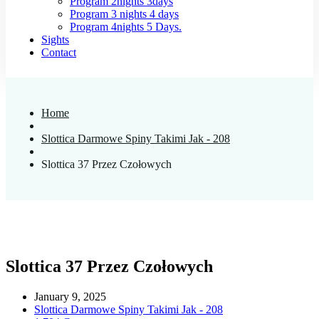
Program 2nights 3days
Program 3 nights 4 days
Program 4nights 5 Days.
Sights
Contact
Home
Slottica Darmowe Spiny Takimi Jak - 208
Slottica 37 Przez Czołowych
Slottica 37 Przez Czołowych
January 9, 2025
Slottica Darmowe Spiny Takimi Jak - 208