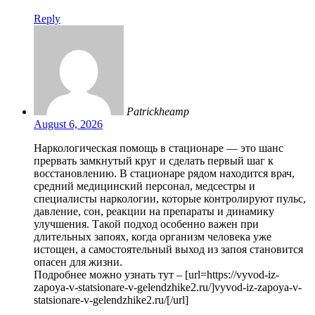
Reply
Patrickheamp
August 6, 2026
Наркологическая помощь в стационаре — это шанс
прервать замкнутый круг и сделать первый шаг к
восстановлению. В стационаре рядом находится врач,
средний медицинский персонал, медсестры и
специалисты наркологии, которые контролируют пульс,
давление, сон, реакции на препараты и динамику
улучшения. Такой подход особенно важен при
длительных запоях, когда организм человека уже
истощен, а самостоятельный выход из запоя становится
опасен для жизни.
Подробнее можно узнать тут – [url=https://vyvod-iz-
zapoya-v-statsionare-v-gelendzhike2.ru/]vyvod-iz-zapoya-v-
statsionare-v-gelendzhike2.ru/[/url]