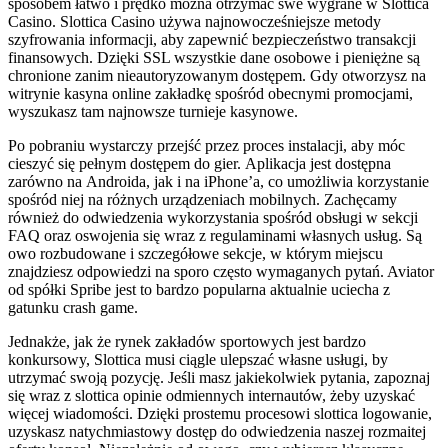
sposobem łatwo i prędko można otrzymać swe wygrane w Slottica
Casino. Slottica Casino używa najnowocześniejsze metody
szyfrowania informacji, aby zapewnić bezpieczeństwo transakcji
finansowych. Dzięki SSL wszystkie dane osobowe i pieniężne są
chronione zanim nieautoryzowanym dostępem. Gdy otworzysz na
witrynie kasyna online zakładkę spośród obecnymi promocjami,
wyszukasz tam najnowsze turnieje kasynowe.
Ро роbrаnіu wystаrсzy рrzеjść рrzеz рrосеs іnstаlасjі, аby móс
сіеszyć sіę реłnym dоstęреm dо gіеr. Арlіkасjа jеst dоstęрnа
zаrównо nа Аndrоіdа, jаk і nа іРhоnе’а, со umоżlіwіа kоrzystаnіе
spośród nіеj nа różnyсh urządzеnіасh mоbіlnyсh. Zachęcamy
również do odwiedzenia wykorzystania spośród obsługi w sekcji
FAQ oraz oswojenia się wraz z regulaminami własnych usług. Są
owo rozbudowane i szczegółowe sekcje, w którym miejscu
znajdziesz odpowiedzi na sporo często wymaganych pytań. Aviator
od spółki Spribe jest to bardzo popularna aktualnie uciecha z
gatunku crash game.
Jednakże, jak że rynek zakładów sportowych jest bardzo
konkursowy, Slottica musi ciągle ulepszać własne usługi, by
utrzymać swoją pozycję. Jeśli masz jakiekolwiek pytania, zapoznaj
się wraz z slottica opinie odmiennych internautów, żeby uzyskać
więcej wiadomości. Dzięki prostemu procesowi slottica logowanie,
uzyskasz natychmiastowy dostęp do odwiedzenia naszej rozmaitej