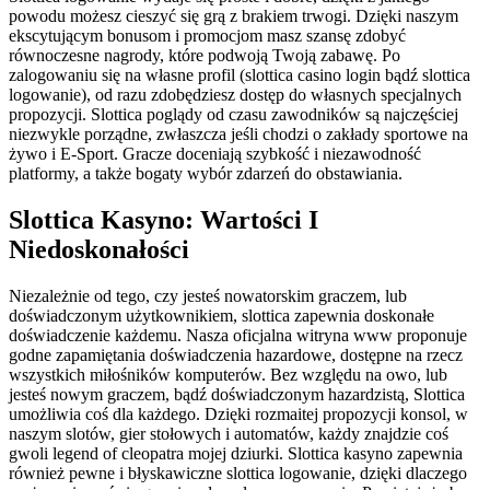
powodu możesz cieszyć się grą z brakiem trwogi. Dzięki naszym
ekscytującym bonusom i promocjom masz szansę zdobyć
równoczesne nagrody, które podwoją Twoją zabawę. Po
zalogowaniu się na własne profil (slottica casino login bądź slottica
logowanie), od razu zdobędziesz dostęp do własnych specjalnych
propozycji. Slottica poglądy od czasu zawodników są najczęściej
niezwykle porządne, zwłaszcza jeśli chodzi o zakłady sportowe na
żywo i E-Sport. Gracze doceniają szybkość i niezawodność
platformy, a także bogaty wybór zdarzeń do obstawiania.
Slottica Kasyno: Wartości I
Niedoskonałości
Niezależnie od tego, czy jesteś nowatorskim graczem, lub
doświadczonym użytkownikiem, slottica zapewnia doskonałe
doświadczenie każdemu. Nasza oficjalna witryna www proponuje
godne zapamiętania doświadczenia hazardowe, dostępne na rzecz
wszystkich miłośników komputerów. Bez względu na owo, lub
jesteś nowym graczem, bądź doświadczonym hazardzistą, Slottica
umożliwia coś dla każdego. Dzięki rozmaitej propozycji konsol, w
naszym slotów, gier stołowych i automatów, każdy znajdzie coś
gwoli legend of cleopatra mojej dziurki. Slottica kasyno zapewnia
również pewne i błyskawiczne slottica logowanie, dzięki dlaczego