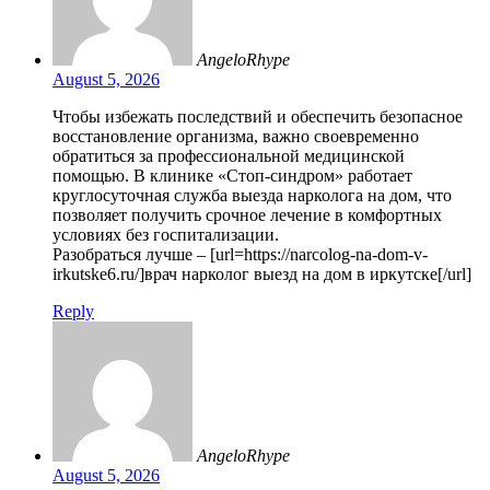
AngeloRhype
August 5, 2026
Чтобы избежать последствий и обеспечить безопасное
восстановление организма, важно своевременно
обратиться за профессиональной медицинской
помощью. В клинике «Стоп-синдром» работает
круглосуточная служба выезда нарколога на дом, что
позволяет получить срочное лечение в комфортных
условиях без госпитализации.
Разобраться лучше – [url=https://narcolog-na-dom-v-
irkutske6.ru/]врач нарколог выезд на дом в иркутске[/url]
Reply
AngeloRhype
August 5, 2026